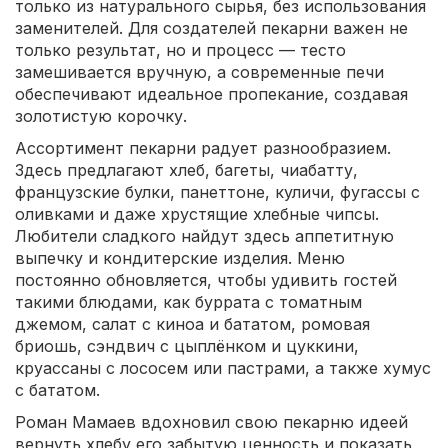
только из натурального сырья, без использования
заменителей. Для создателей пекарни важен не
только результат, но и процесс — тесто
замешивается вручную, а современные печи
обеспечивают идеальное пропекание, создавая
золотистую корочку.
Ассортимент пекарни радует разнообразием.
Здесь предлагают хлеб, багеты, чиабатту,
французские булки, панеттоне, куличи, фугассы с
оливками и даже хрустящие хлебные чипсы.
Любители сладкого найдут здесь аппетитную
выпечку и кондитерские изделия. Меню
постоянно обновляется, чтобы удивить гостей
такими блюдами, как буррата с томатным
джемом, салат с киноа и бататом, ромовая
бриошь, сэндвич с цыплёнком и цуккини,
круассаны с лососем или пастрами, а также хумус
с бататом.
Роман Мамаев вдохновил свою пекарню идеей
вернуть хлебу его забытую ценность и показать,