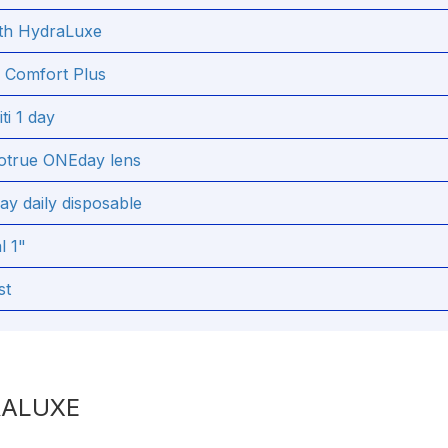
th HydraLuxe
a Comfort Plus
ti 1 day
otrue ONEday lens
y daily disposable
l 1"
st
RALUXE