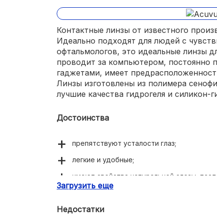
Контактные линзы от известного произ
Идеально подходят для людей с чувст
офтальмологов, это идеальные линзы дл
проводит за компьютером, постоянно 
гаджетами, имеет предрасположенность
Линзы изготовлены из полимера сенофи
лучшие качества гидрогеля и силикон-г
Достоинства
препятствуют усталости глаз;
легкие и удобные;
имеют свойства натуральной слезы, поэ
Загрузить еще
увлажнение, снижают трение;
есть УФ-фильтр;
Недостатки