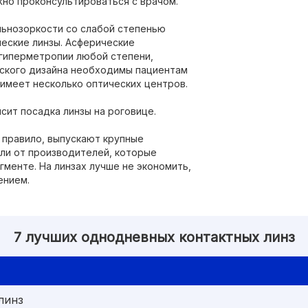
жно проконсультироваться с врачом.
льнозоркости со слабой степенью
еские линзы. Асферические
 гиперметропии любой степени,
еского дизайна необходимы пациентам
 имеет несколько оптических центров.
исит посадка линзы на роговице.
к правило, выпускают крупные
ли от производителей, которые
менте. На линзах лучше не экономить,
ением.
7 лучших однодневных контактных линз
линз