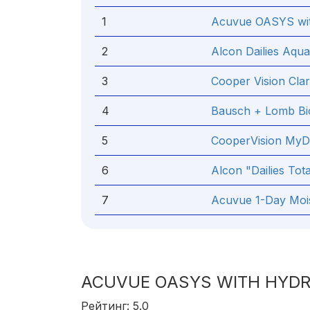
1
Acuvue OASYS wi
2
Alcon Dailies Aqu
3
Cooper Vision Clari
4
Bausch + Lomb Bi
5
CooperVision MyDa
6
Alcon "Dailies Tota
7
Acuvue 1-Day Moi
ACUVUE OASYS WITH HYD
Рейтинг: 5.0