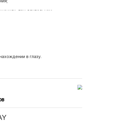
ния;
ещениях, при длительном
тера;
 на глазах;
ва.
нахождении в глазу.
ов
AY