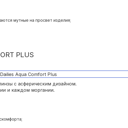
ей посадке;
аются мутные на просвет изделия;
риями, сферическим и торическим
ости.
FORT PLUS
инзы с асферическим дизайном.
ии и каждом моргании.
скомфорта;