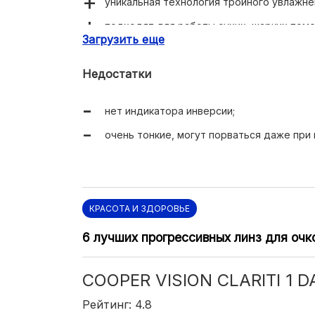
уникальная технология тройного увлажне
подходят для работы сухих, жарких пом
Загрузить еще
времяпровождении за монитором компью
удобные, тонкие, дышащие, не ощущаются
Недостатки
оптимальное соотношение цены и качест
нет индикатора инверсии;
очень тонкие, могут порваться даже при 
КРАСОТА И ЗДОРОВЬЕ
6 лучших прогрессивных линз для очк
COOPER VISION CLARITI 1 D
Рейтинг: 4.8