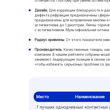
отличается. Поэтому при смене оптики ну
Дизайн.
Для коррекции близорукости и да
дефекта рефракции предназначены сферич
предназначены для исправления миопии и
астигматизма до 1 диоптрии. Линзы торич
с астигматизмом. Мультифокальная оптика
Радиус кривизны
. От этого показателя зав
Производитель
. Качественные товары, ка
компании. В нашем рейтинги собраны моде
занимают лидирующие позиции в своем сег
чтобы избежать серьезных проблем со зр
Место
Наименование
7 лучших однодневных контактных 