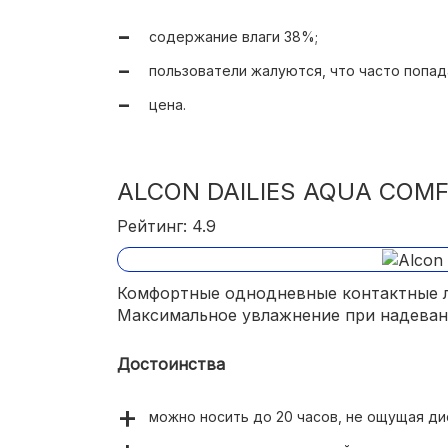
увеличенный диаметр способствует лучш
содержание влаги 38%;
увеличенная оптическая зона;
пользователи жалуются, что часто попад
в линейке есть изделия с редкими диопт
дизайном;
цена.
высокий уровень кислородной проницаем
ALCON DAILIES AQUA COM
Рейтинг: 4.9
Комфортные однодневные контактные л
Максимальное увлажнение при надеван
Достоинства
можно носить до 20 часов, не ощущая ди