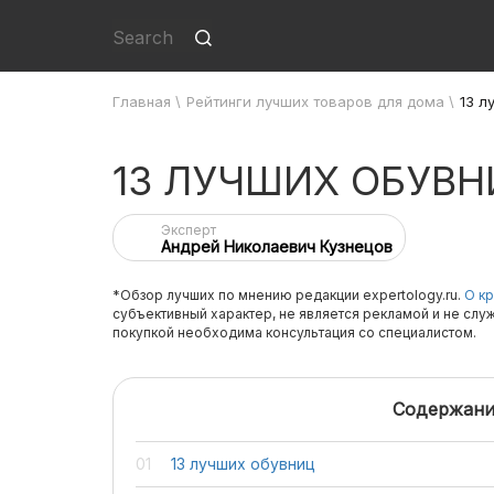
Главная
\
Рейтинги лучших товаров для дома
\
13 л
13 ЛУЧШИХ ОБУВН
Эксперт
Андрей Николаевич Кузнецов
*Обзор лучших по мнению редакции expertology.ru.
О кр
субъективный характер, не является рекламой и не слу
покупкой необходима консультация со специалистом.
Содержани
13 лучших обувниц