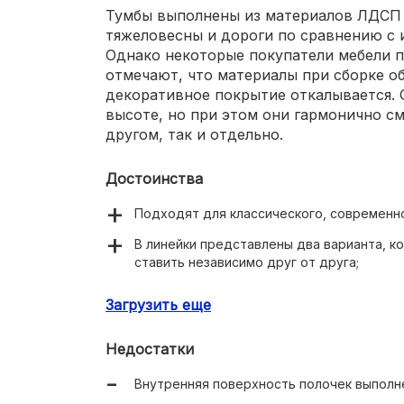
Тумбы выполнены из материалов ЛДСП 
тяжеловесны и дороги по сравнению с 
Однако некоторые покупатели мебели 
отмечают, что материалы при сборке о
декоративное покрытие откалывается. 
высоте, но при этом они гармонично см
другом, так и отдельно.
Достоинства
Подходят для классического, современно
В линейки представлены два варианта, 
ставить независимо друг от друга;
Высокие отклоняющиеся полочки, внутре
Загрузить еще
протирать;
В линейке представлено два базовых, и
Недостатки
Высокие декоративные свойства обувниц
Внутренняя поверхность полочек выполне
Средняя ценовая категория. Ценник мод