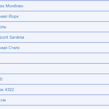
ass Монблан
риал Йорк
оль
rit Sardinia
иал Стелс
40
pe 4322
 см