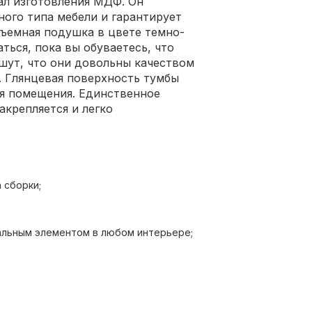
ал изготовления МДФ. Он
ного типа мебели и гарантирует
съемная подушка в цвете темно-
ься, пока вы обуваетесь, что
ишут, что они довольны качеством
. Глянцевая поверхность тумбы
ия помещения. Единственное
акрепляется и легко
 сборки;
альным элементом в любом интерьере;
т;
изуального расширения пространства;
ая съемная подушка для удобства