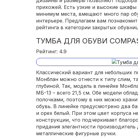
дизайны и размеры позволяют подобра
прихожей. Есть узкие и высокие шкафы
минимум места, вмещают много пар об
интерьере. Предлагаем вам познакомит
рейтинга в категории закрытых обувниц
ТУМБА ДЛЯ ОБУВИ COMP
Рейтинг: 4.9
Классический вариант для небольших 
Монблан можно отнести к типу слим, т
глубиной. Так, модель в линейке Монбл
МБ-13 – всего 21,5 см. Обе модели об
полочками, поэтому в них можно хран
обувь. В линейке предусмотрено два б
и орех белый. При этом цвет корпуса н
конструкции, что подчеркивает благоро
придания элегантности производитель
металлические фигурные ручки.