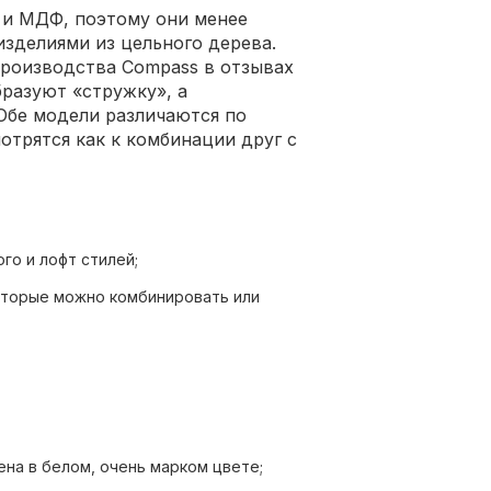
и МДФ, поэтому они менее
изделиями из цельного дерева.
производства Compass в отзывах
бразуют «стружку», а
Обе модели различаются по
отрятся как к комбинации друг с
го и лофт стилей;
которые можно комбинировать или
ннюю поверхность которых легко
нтересных цветовых решения;
ы;
на в белом, очень марком цвете;
ели МБ-34К на просторах интернета