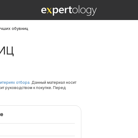
учших обувниц
ИЦ
итериях отбора.
Данный материал носит
жит руководством к покупке. Перед
е