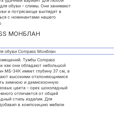
ть удачный вариант для любой
 для обуви – слимы. Они занимают
уви и потрясающе выглядят в
ься с номинантами нашего
.
ASS МОНБЛАН
помещений. Тумбы Compass
ак как они обладают небольшой
ан МБ-34К имеет глубину 37 см, а
ладают высокими отклоняющимися
ить зимнюю и демисезонную
азовых цвета – орех шоколадный
емного отличается от общей
дный стиль изделия. Для
 добавил в композицию мебели