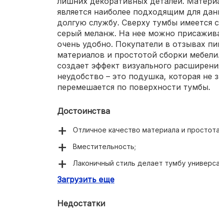
лишних декоративных деталей. Матери
является наиболее подходящим для дан
долгую службу. Сверху тумбы имеется 
серый меланж. На нее можно присаживат
очень удобно. Покупатели в отзывах п
материалов и простотой сборки мебели
создает эффект визуального расширен
неудобство – это подушка, которая не з
перемешается по поверхности тумбы.
Достоинства
Отличное качество материала и простота
Вместительность;
Лаконичный стиль делает тумбу универс
Загрузить еще
Подходит для маленьких прихожих комна
Глянцевая поверхность создает эффект в
Недостатки
В конструкции предусмотрена текстильн