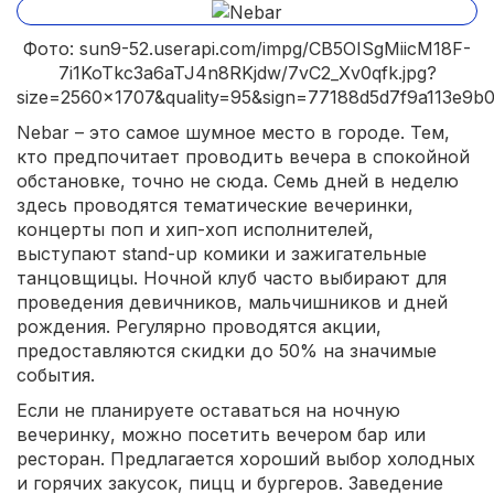
Фото: sun9-52.userapi.com/impg/CB5OISgMiicM18F-
7i1KoTkc3a6aTJ4n8RKjdw/7vC2_Xv0qfk.jpg?
size=2560x1707&quality=95&sign=77188d5d7f9a113e9
Nebar – это самое шумное место в городе. Тем,
кто предпочитает проводить вечера в спокойной
обстановке, точно не сюда. Семь дней в неделю
здесь проводятся тематические вечеринки,
концерты поп и хип-хоп исполнителей,
выступают stand-up комики и зажигательные
танцовщицы. Ночной клуб часто выбирают для
проведения девичников, мальчишников и дней
рождения. Регулярно проводятся акции,
предоставляются скидки до 50% на значимые
события.
Если не планируете оставаться на ночную
вечеринку, можно посетить вечером бар или
ресторан. Предлагается хороший выбор холодных
и горячих закусок, пицц и бургеров. Заведение