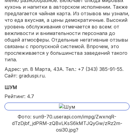
Меню разнообразное. Включает блюда мировых
кухонь и напитки в авторском исполнении. Также
предлагается чайная карта. Из отзывов мы узнали,
что еда вкусная, а цены демократичные. Высокий
уровень обслуживания отмечается во всем: от
вежливости и внимательности персонала до
общей атмосферы. Отдельные негативные отзывы
связаны с пропускной системой. Впрочем, это
прослеживается у большинства заведений такого
типа.
Адрес: ул. 8 Марта, 43А. Тел.: +7 (343) 385-91-55.
Сайт: graduspi.ru.
ШУМ
Рейтинг: 4.7
Фото: sun9-70.userapi.com/impg/ZwxnqR-
dTzDjbf_jdPRM-zQBvLKsS6kMTJQyGw/zRz2m-
osi30.jpg?