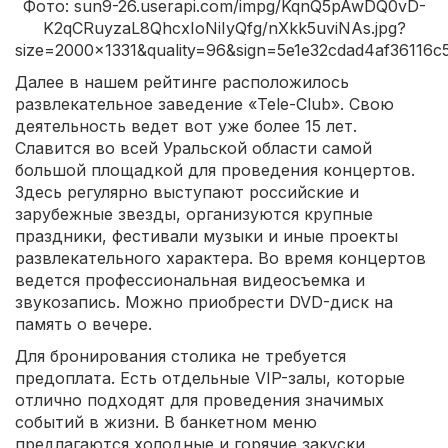
Фото: sun9-26.userapi.com/impg/KqnQ5pAwDQ0vD-
K2qCRuyzaL8QhcxIoNiIyQfg/nXkk5uviNAs.jpg?
size=2000x1331&quality=96&sign=5e1e32cdad4af36116
Далее в нашем рейтинге расположилось
развлекательное заведение «Tele-Club». Свою
деятельность ведет вот уже более 15 лет.
Славится во всей Уральской области самой
большой площадкой для проведения концертов.
Здесь регулярно выступают российские и
зарубежные звезды, организуются крупные
праздники, фестивали музыки и иные проекты
развлекательного характера. Во время концертов
ведется профессиональная видеосъемка и
звукозапись. Можно приобрести DVD-диск на
память о вечере.
Для бронирования столика не требуется
предоплата. Есть отдельные VIP-залы, которые
отлично подходят для проведения значимых
событий в жизни. В банкетном меню
предлагаются холодные и горячие закуски,