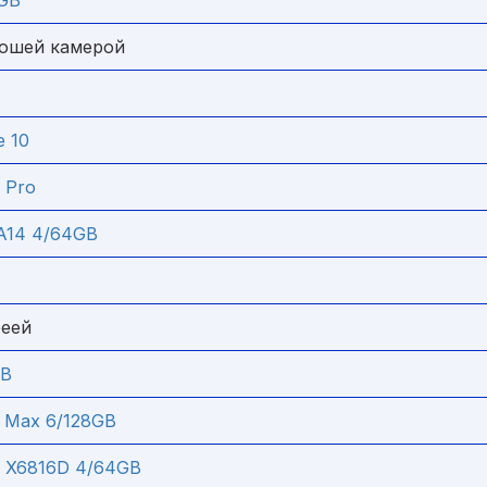
8GB
рошей камерой
e 10
 Pro
A14 4/64GB
реей
GB
 Max 6/128GB
lay X6816D 4/64GB