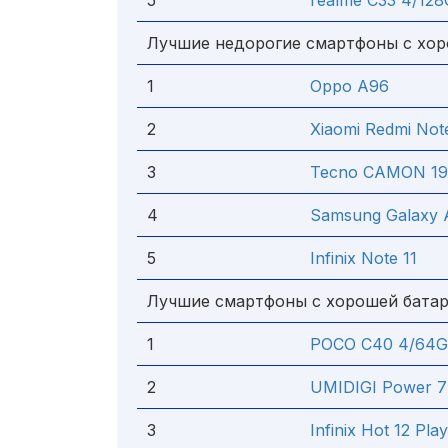
5
realme C33 4/12
Лучшие недорогие смартфоны с хо
1
Oppo A96
2
Xiaomi Redmi Not
3
Tecno CAMON 19
4
Samsung Galaxy 
5
Infinix Note 11
Лучшие смартфоны с хорошей бата
1
POCO C40 4/64
2
UMIDIGI Power 7
3
Infinix Hot 12 P