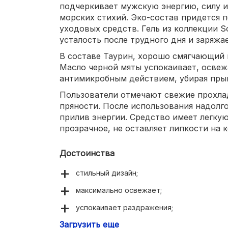
подчеркивает мужскую энергию, силу и
морских стихий. Эко-состав придется 
уходовых средств. Гель из коллекции S
усталость после трудного дня и заряжа
В составе Таурин, хорошо смягчающий
Масло черной мяты успокаивает, освежа
антимикробным действием, убирая пры
Пользователи отмечают свежие прохла
пряности. После использования надолг
прилив энергии. Средство имеет легку
прозрачное, не оставляет липкости на 
Достоинства
стильный дизайн;
максимально освежает;
успокаивает раздражения;
Загрузить еще
состав натуральный и экологичный.