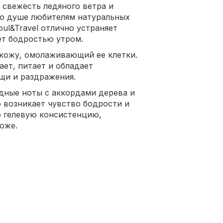
 свежесть ледяного ветра и
по душе любителям натуральных
oul&Travel отлично устраняет
ет бодростью утром.
 кожу, омолаживающий ее клетки.
ет, питает и обладает
щи и раздражения.
дные ноты с аккордами дерева и
о возникает чувство бодрости и
ю гелевую консистенцию,
коже.