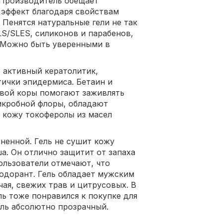
 Производитель обещает
эффект благодаря свойствам
 Пенятся натуральные гели не так
LS/SLES, силиконов и парабенов,
. Можно быть уверенными в
 активный кератолитик,
ички эпидермиса. Бетаин и
овой коры помогают заживлять
икробной флоры, обладают
кожу токоферолы из масел
ненной. Гель не сушит кожу
. Он отлично защитит от запаха
ользователи отмечают, что
одорант. Гель обладает мужским
ая, свежих трав и цитрусовых. В
ь тоже понравился к покупке для
ель абсолютно прозрачный.