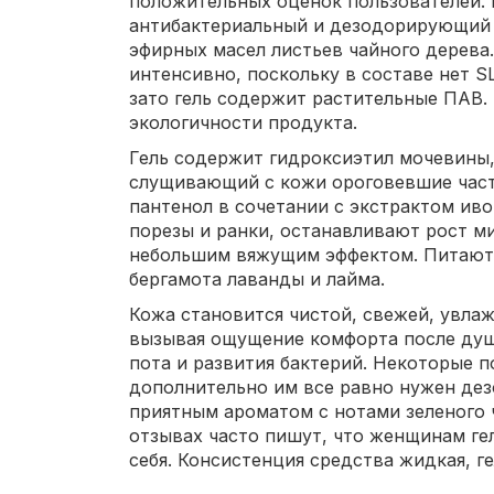
положительных оценок пользователей.
антибактериальный и дезодорирующий 
эфирных масел листьев чайного дерева.
интенсивно, поскольку в составе нет S
зато гель содержит растительные ПАВ
экологичности продукта.
Гель содержит гидроксиэтил мочевины,
слущивающий с кожи ороговевшие част
пантенол в сочетании с экстрактом ив
порезы и ранки, останавливают рост м
небольшим вяжущим эффектом. Питают 
бергамота лаванды и лайма.
Кожа становится чистой, свежей, увлаж
вызывая ощущение комфорта после душа
пота и развития бактерий. Некоторые п
дополнительно им все равно нужен дез
приятным ароматом с нотами зеленого ч
отзывах часто пишут, что женщинам гел
себя. Консистенция средства жидкая, г