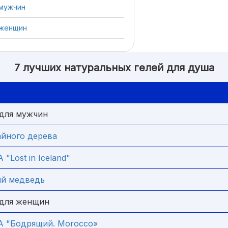
 мужчин
 женщин
7 лучших натуральных гелей для душа
 для мужчин
айного дерева
Lost in Iceland"
лый медведь
 для женщин
 "Бодрящий. Morocco»