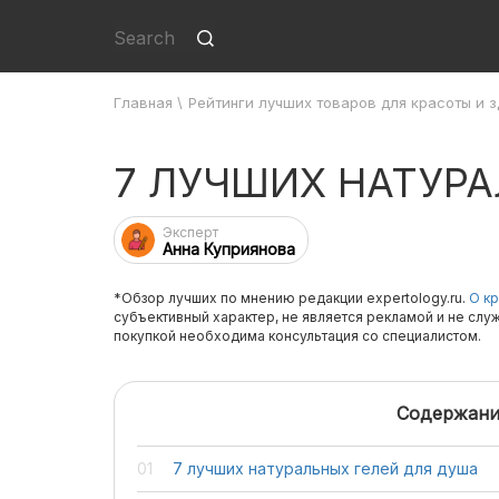
Главная
\
Рейтинги лучших товаров для красоты и 
7 ЛУЧШИХ НАТУР
Эксперт
Анна Куприянова
*Обзор лучших по мнению редакции expertology.ru.
О кр
субъективный характер, не является рекламой и не слу
покупкой необходима консультация со специалистом.
Содержани
7 лучших натуральных гелей для душа