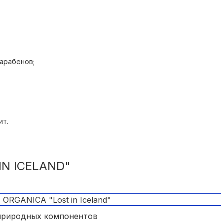
парабенов;
и нотками.
ит.
IN ICELAND"
 природных компонентов