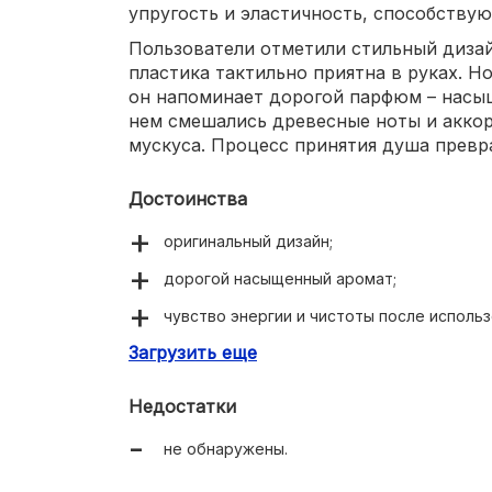
упругость и эластичность, способству
Пользователи отметили стильный дизай
пластика тактильно приятна в руках. Н
он напоминает дорогой парфюм – насы
нем смешались древесные ноты и акко
мускуса. Процесс принятия душа превр
Достоинства
оригинальный дизайн;
дорогой насыщенный аромат;
чувство энергии и чистоты после использ
Загрузить еще
хорошо смягчает кожу;
целебные компоненты в составе.
Недостатки
не обнаружены.