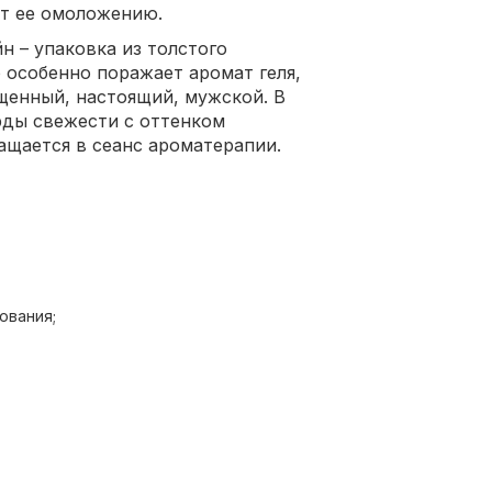
ют ее омоложению.
н – упаковка из толстого
о особенно поражает аромат геля,
щенный, настоящий, мужской. В
рды свежести с оттенком
ащается в сеанс ароматерапии.
ования;