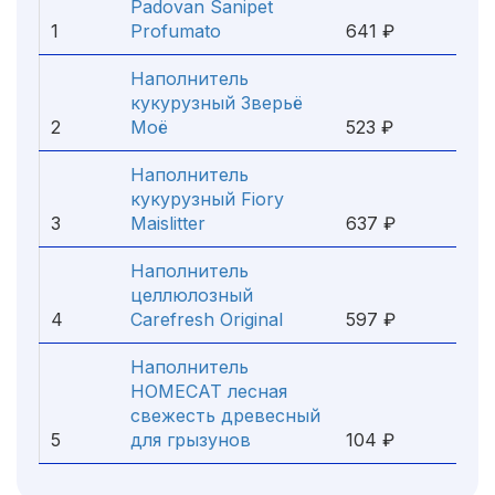
Padovan Sanipet
1
Profumato
641 ₽
Наполнитель
кукурузный Зверьё
2
Моё
523 ₽
Наполнитель
кукурузный Fiory
3
Maislitter
637 ₽
Наполнитель
целлюлозный
4
Carefresh Original
597 ₽
Наполнитель
HOMECAT лесная
свежесть древесный
5
для грызунов
104 ₽