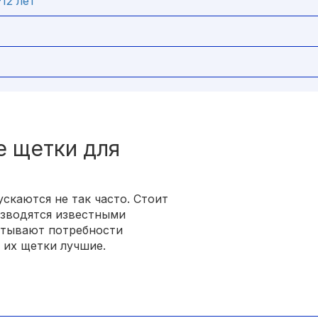
-12 лет
е щетки для
скаются не так часто. Стоит
изводятся известными
итывают потребности
 их щетки лучшие.