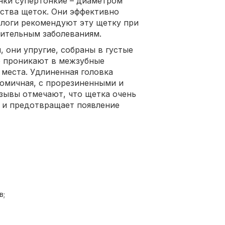
инки супертонкие – диаметром
инства щеток. Они эффективно
ологи рекомендуют эту щетку при
лительным заболеваниям.
 они упругие, собраны в густые
о проникают в межзубные
места. Удлиненная головка
номичная, с прорезиненными и
тзывы отмечают, что щетка очень
т и предотвращает появление
в;