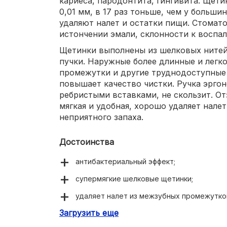
кариеса, пародонтита, гингивита. Щет
0,01 мм, в 17 раз тоньше, чем у больш
удаляют налет и остатки пищи. Стомат
истончении эмали, склонности к воспа
Щетинки выполнены из шелковых нитей,
пучки. Наружные более длинные и легк
промежутки и другие труднодоступные 
повышает качество чистки. Ручка эрго
ребристыми вставками, не скользит. О
мягкая и удобная, хорошо удаляет нале
неприятного запаха.
Достоинства
антибактериальный эффект;
супермягкие шелковые щетинки;
удаляет налет из межзубных промежутко
Загрузить еще
подходит для массажа десен;