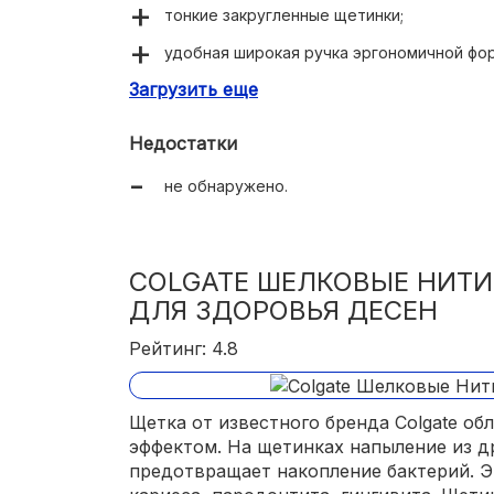
тонкие закругленные щетинки;
удобная широкая ручка эргономичной фо
Загрузить еще
большая поверхность головки;
хорошо удаляет налет;
Недостатки
не повреждает эмаль;
не обнаружено.
не травмирует десны.
COLGATE ШЕЛКОВЫЕ НИТИ
ДЛЯ ЗДОРОВЬЯ ДЕСЕН
Рейтинг: 4.8
Щетка от известного бренда Colgate о
эффектом. На щетинках напыление из д
предотвращает накопление бактерий. Э