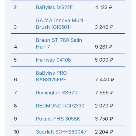
2
BaByliss MS22E
4 122 ₽
GA.MA Innova Multi
3
Brush (GI0501)
3 240 ₽
Braun ST 780 Satin
4
Hair 7
9 281 ₽
5
Hairway 04108
5 000 ₽
BaByliss PRO
6
BAB8125EPE
7 440 ₽
7
Remington S8670
7 999 ₽
8
REDMOND RCI-2330
2 070 ₽
9
Polaris PHS 3058K
3 750 ₽
10
Scarlett SC-HS60047
2 204 ₽