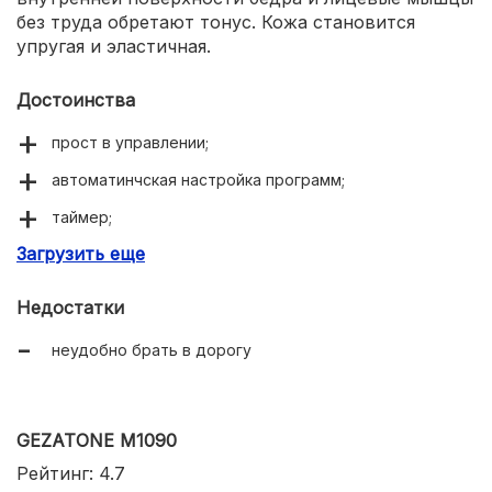
без труда обретают тонус. Кожа становится
упругая и эластичная.
Достоинства
прост в управлении;
автоматинчская настройка программ;
таймер;
Загрузить еще
комфортные ощущения;
эффект салонного ухода;
Недостатки
экономия на процедурах;
неудобно брать в дорогу
детокс и лимфодренаж.
GEZATONE M1090
Рейтинг: 4.7