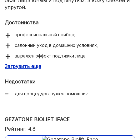
овал лица юным и подтянутым, а кожу свежей и
упругой.
Достоинства
профессиональный прибор;
салонный уход в домашних условиях;
выражен эффект подтяжки лица;
Загрузить еще
есть методика липолиза и лимфодренажа;
надежен в эксплуатации.
Недостатки
для процедуры нужен помощник.
GEZATONE BIOLIFT IFACE
Рейтинг: 4.8