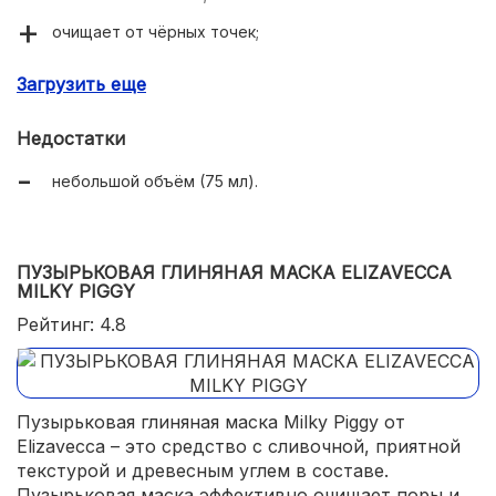
очищает от чёрных точек;
сужает расширенные поры;
Загрузить еще
не сушит кожу;
Недостатки
проста в применении (легко наносить и смывать);
небольшой объём (75 мл).
результат идентичен салонному уходу у
косметолога.
ПУЗЫРЬКОВАЯ ГЛИНЯНАЯ МАСКА ELIZAVECCA
MILKY PIGGY
Рейтинг: 4.8
Пузырьковая глиняная маска Milky Piggy от
Elizavecca – это средство с сливочной, приятной
текстурой и древесным углем в составе.
Пузырьковая маска эффективно очищает поры и