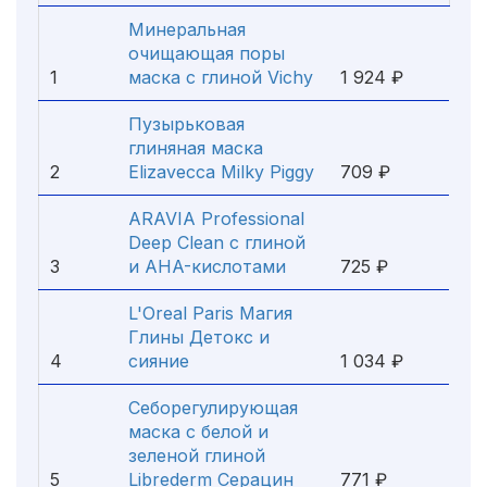
Минеральная
очищающая поры
1
маска с глиной Vichy
1 924 ₽
Пузырьковая
глиняная маска
2
Elizavecca Milky Piggy
709 ₽
ARAVIA Professional
Deep Clean с глиной
3
и AHA-кислотами
725 ₽
L'Oreal Paris Магия
Глины Детокс и
4
сияние
1 034 ₽
Себорегулирующая
маска с белой и
зеленой глиной
5
Librederm Серацин
771 ₽