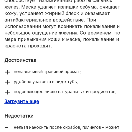
способствует налаживанию работы сальных
желез. Маска удаляет излишки себума, очищает
кожу, устраняет жирный блеск и оказывает
антибактериальное воздействие. При
использовании могут возникать покалывания и
небольшое ощущение жжения. Со временем, по
мере привыкания кожи к маске, покалывание и
краснота проходят.
Достоинства
ненавязчивый травяной аромат;
удобная упаковка в виде тубы;
подавляющее число натуральных ингредиентов;
Загрузить еще
консистенция, удобная для нанесения;
матирует кожу;
Недостатки
отсутствует ощущение сухости и стянутости.
нельзя наносить после скрабов, пилингов – может