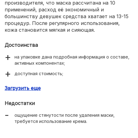
производителя, что маска рассчитана на 10
применений, расход её экономичный и
большинству девушек средства хватает на 13-15
процедур. После регулярного использования,
кожа становится мягкая и сияющая.
Достоинства
на упаковке дана подробная информация о составе,
активных компонентах;
доступная стоимость;
лёгкий косметический запах;
Загрузить еще
комфортная текстура;
Недостатки
простая в нанесении;
ощущение стянутости после удаления маски,
заметный эффект после первого нанесения.
требуется использование крема.