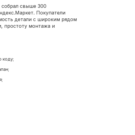
 собрал свыше 300
ндекс.Маркет. Покупатели
мость детали с широким рядом
и, простоту монтажа и
 коду;
пан;
я;
жбы.