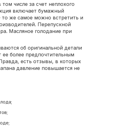
 том числе за счет неплохого
укция включает бумажный
– то же самое можно встретить и
роизводителей. Перепускной
ара. Масляное голодание при
ваются об оригинальной детали
т ее более предпочтительным
Правда, есть отзывы, в которых
лапана давление повышается не
лода;
тов;
оде;
и.