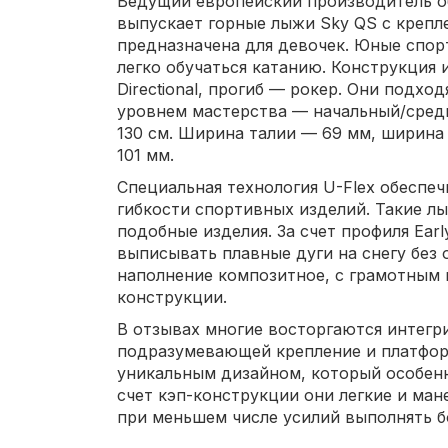
Ведущий европейский производитель об
выпускает горные лыжи Sky QS с крепле
предназначена для девочек. Юные спор
легко обучаться катанию. Конструкция
Directional, прогиб — рокер. Они подхо
уровнем мастерства — начальный/средн
130 см. Ширина талии — 69 мм, ширина
101 мм.
Специальная технология U-Flex обеспе
гибкости спортивных изделий. Такие лы
подобные изделия. За счет профиля Earl
выписывать плавные дуги на снегу без 
наполнение композитное, с грамотным
конструкции.
В отзывах многие восторгаются интегри
подразумевающей крепление и платформ
уникальным дизайном, который особен
счет кэп-конструкции они легкие и ман
при меньшем числе усилий выполнять б