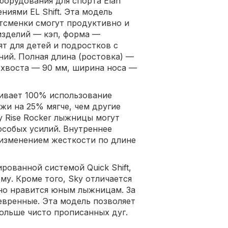
орудования для спорта Elan
ниями EL Shift. Эта модель
тсменки смогут продуктивно и
 изделий — кэп, форма —
дят для детей и подростков с
ий. Полная длина (ростовка) —
 хвоста — 90 мм, ширина носа —
чивает 100% использование
жи на 25% мягче, чем другие
y Rise Rocker лыжницы могут
особых усилий. Внутреннее
 изменением жесткости по длине
рованной системой Quick Shift,
у. Кроме того, Sky отличается
но нравится юным лыжницам. За
евренные. Эта модель позволяет
ольше чисто прописанных дуг.