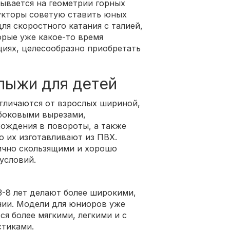
ывается на геометрии горных
укторы советую ставить юных
ля скоростного катания с талией,
орые уже какое-то время
иях, целесообразно приобретать
лыжи для детей
тличаются от взрослых шириной,
 боковыми вырезами,
хождения в повороты, а также
о их изготавливают из ПВХ.
ично скользящими и хорошо
условий.
3-8 лет делают более широкими,
нии. Модели для юниоров уже
я более мягкими, легкими и с
тиками.