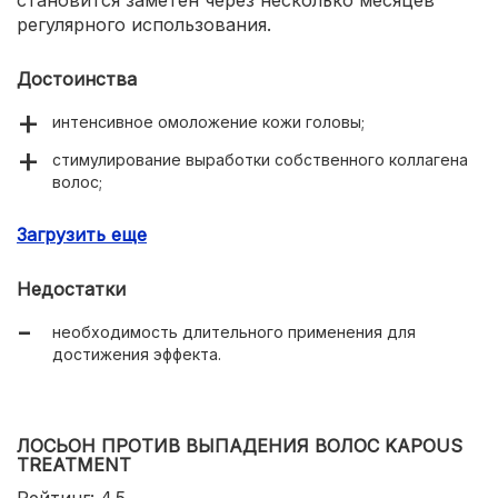
становится заметен через несколько месяцев
регулярного использования.
Достоинства
интенсивное омоложение кожи головы;
стимулирование выработки собственного коллагена
волос;
активация волосяных фолликулов;
Загрузить еще
замедление выпадения волос;
Недостатки
снижение ломкости;
необходимость длительного применения для
экономичный расход;
достижения эффекта.
отсутствие дискомфорта во время использования.
ЛОСЬОН ПРОТИВ ВЫПАДЕНИЯ ВОЛОС KAPOUS
TREATMENT