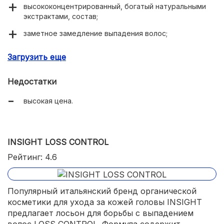
высококонцентрированный, богатый натуральными
экстрактами, состав;
заметное замедление выпадения волос;
активация роста;
Загрузить еще
восстановление структуры волосяного стержня;
Недостатки
легкий охлаждающий эффект;
высокая цена.
приятный ментоловый аромат;
быстрое достижение результат.
INSIGHT LOSS CONTROL
Рейтинг: 4.6
Популярный итальянский бренд органической
косметики для ухода за кожей головы INSIGHT
предлагает лосьон для борьбы с выпадением
волос LOSS CONTROL. Формула содержит