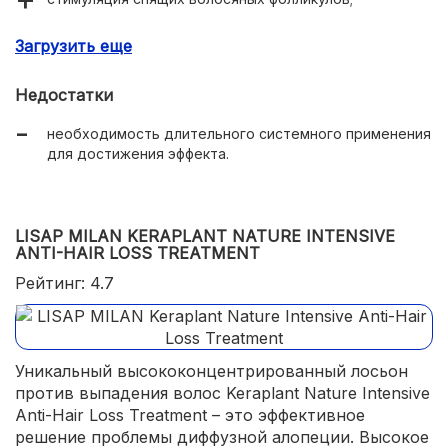
замедление выпадения волос;
Загрузить еще
восстановление структуры волосяных стержней;
Недостатки
экономичный расход;
необходимость длительного системного применения
удобная форма выпуска.
для достижения эффекта.
LISAP MILAN KERAPLANT NATURE INTENSIVE
ANTI-HAIR LOSS TREATMENT
Рейтинг: 4.7
Уникальный высококонцентрированный лосьон
против выпадения волос Keraplant Nature Intensive
Anti-Hair Loss Treatment – это эффективное
решение проблемы диффузной алопеции. Высокое