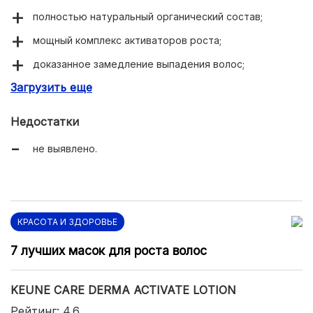
полностью натуральный органический состав;
мощный комплекс активаторов роста;
доказанное замедление выпадения волос;
Загрузить еще
приятный аромат мяты и чайного дерева;
легкий охлаждающий эффект;
Недостатки
отсутствие эффекта жирности локонов после
не выявлено.
применения;
экономичный расход.
КРАСОТА И ЗДОРОВЬЕ
7 лучших масок для роста волос
KEUNE CARE DERMA ACTIVATE LOTION
Рейтинг: 4.6