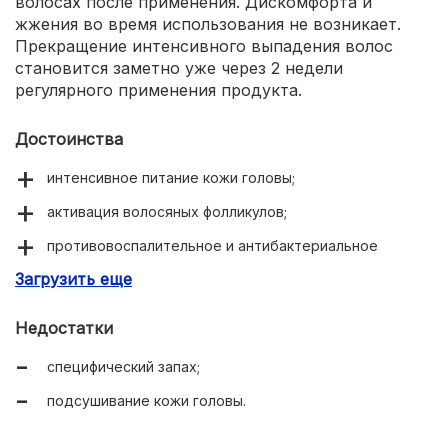
волосах после применения. Дискомфорта и
жжения во время использования не возникает.
Прекращение интенсивного выпадения волос
становится заметно уже через 2 недели
регулярного применения продукта.
Достоинства
интенсивное питание кожи головы;
активация волосяных фолликулов;
противовоспалительное и антибактериальное
действие;
Загрузить еще
замедление выпадения волос;
Недостатки
отсутствие отдушек и консервантов в составе;
специфический запах;
экономичный расход;
подсушивание кожи головы.
доступная цена;
быстрый результат.