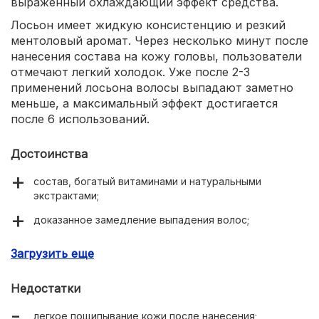
выраженный охлаждающий эффект средства.
Лосьон имеет жидкую консистенцию и резкий
ментоловый аромат. Через несколько минут после
нанесения состава на кожу головы, пользователи
отмечают легкий холодок. Уже после 2-3
применений лосьона волосы выпадают заметно
меньше, а максимальный эффект достигается
после 6 использований.
Достоинства
состав, богатый витаминами и натуральными
экстрактами;
доказанное замедление выпадения волос;
стимуляция спящих волосяных луковиц;
Загрузить еще
отсутствие эффекта жирности локонов после
применения;
Недостатки
удобные ампулы;
легкое пощипывание кожи после нанесения;