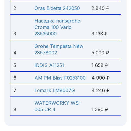
2
Oras Bidetta 242050
2 840 ₽
Насадка hansgrohe
Croma 100 Vario
3
28535000
3 133 ₽
Grohe Tempesta New
4
28578002
5 000 ₽
5
IDDIS А11251
1 658 ₽
6
AM.PM Bliss F0253100
4 990 ₽
7
Lemark LM8007G
4 246 ₽
WATERWORKY WS-
8
005 CR 4
1 390 ₽