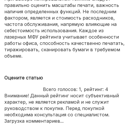
простая интеграция с интернет-сервисами;
правильно оценить масштабы печати, важность
выбор емкости картриджа (5000,10000, 21000
наличия определенных функций. Не последним
оттисков);
фактором, является и стоимость расходников,
частота обслуживания, напрямую влияющие на
лоток на 550 страниц+ возможность дополнительной
себестоимость использования. Каждое из
установки до 3 аналогичных боксов.
лазерных МФУ рейтинга учитывает особенности
работы офиса, способность качественно печатать,
тиражировать, сканировать бумаги в требуемом
объеме.
Оцените статью
Всего голосов:
1
, рейтинг:
4
Внимание! Данный рейтинг носит субъективный
характер, не является рекламой и не служит
руководством к покупке. Перед покупкой
необходима консультация со специалистом.
Загрузка комментариев...