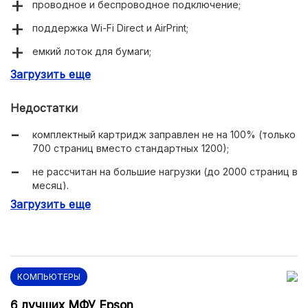
проводное и беспроводное подключение;
поддержка Wi-Fi Direct и AirPrint;
емкий лоток для бумаги;
Загрузить еще
доступная цена;
поддерживает печать/загрузку документов через
Недостатки
облачные сервисы;
комплектный картридж заправлен не на 100% (только
компактные габариты.
700 страниц вместо стандартных 1200);
не рассчитан на большие нагрузки (до 2000 страниц в
месяц).
Загрузить еще
КОМПЬЮТЕРЫ
6 лучших МФУ Epson