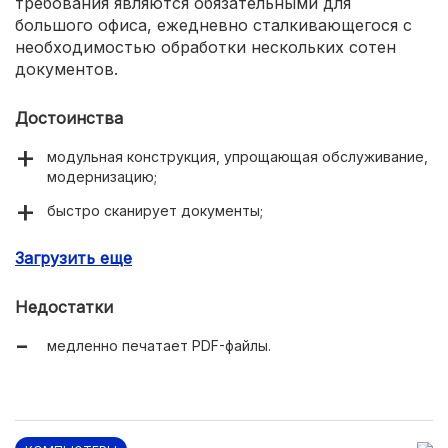
требования являются обязательными для
большого офиса, ежедневно сталкивающегося с
необходимостью обработки нескольких сотен
документов.
Достоинства
модульная конструкция, упрощающая обслуживание,
модернизацию;
быстро сканирует документы;
высокое качество печати, особенно в цвете;
Загрузить еще
поддерживает облачные сервисы;
Недостатки
простое сенсорное управление с неперегруженным
меню;
медленно печатает PDF-файлы.
удобный программный интерфейс;
хороший ресурс и надежность.