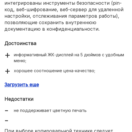
интегрированы инструменты безопасности (pin-
код, веб-шифрование, веб-сервер для удаленной
настройки, отслеживания параметров работы),
позволяющие сохранить внутреннюю
документацию в конфиденциальности.
Достоинства
информативный ЖК-дисплей на 5 дюймов с удобным
меню;
хорошее соотношение цена-качество;
скорость ч/б печати – до 43 страниц/минуту;
Загрузить еще
уровень шума не превышает 54 дБ;
Недостатки
полный набор интерфейсов подключения, в том числе
модули Wi-Fi и NFC;
не поддерживает цветную печать
после запуска первая копия выходит уже через 6,4
секунды;
При выборе копировальной технике следует