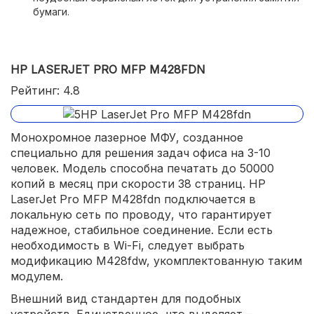
бумаги.
удобный пользовательский интерфейс;
режим экономии тонера;
надежная и стабильная работа.
HP LASERJET PRO MFP M428FDN
Рейтинг: 4.8
Монохромное лазерное МФУ, созданное
специально для решения задач офиса на 3-10
человек. Модель способна печатать до 50000
копий в месяц при скорости 38 страниц. HP
LaserJet Pro MFP M428fdn подключается в
локальную сеть по проводу, что гарантирует
надежное, стабильное соединение. Если есть
необходимость в Wi-Fi, следует выбрать
модификацию M428fdw, укомплектованную таким
модулем.
Внешний вид стандартен для подобных