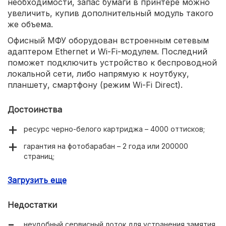
необходимости, запас бумаги в принтере можно
увеличить, купив дополнительный модуль такого
же объема.
Офисный МФУ оборудован встроенным сетевым
адаптером Ethernet и Wi-Fi-модулем. Последний
поможет подключить устройство к беспроводной
локальной сети, либо напрямую к ноутбуку,
планшету, смартфону (режим Wi-Fi Direct).
Достоинства
ресурс черно-белого картриджа – 4000 оттисков;
гарантия на фотобарабан – 2 года или 200000
страниц;
устройство автоматической подачи оригиналов;
Загрузить еще
удобное расположение кнопок управления;
Недостатки
высокое качество печати без явно выраженной
ступенчатости;
неудобный сервисный лоток для устранения замятия