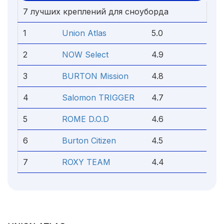
7 лучших креплений для сноуборда
1
Union Atlas
5.0
2
NOW Select
4.9
3
BURTON Mission
4.8
4
Salomon TRIGGER
4.7
5
ROME D.O.D
4.6
6
Burton Citizen
4.5
7
ROXY TEAM
4.4