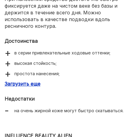
фиксируется даже на чистом веке без базы и
держится в течение всего дня. Можно
использовать в качестве подводки вдоль
ресничного контура.
Достоинства
в серии привлекательные ходовые оттенки;
высокая стойкость;
простота нанесения;
Загрузить еще
аппликатор в комплекте;
легко удаляются любым средством для демакияжа;
Недостатки
не осыпаются;
на очень жирной коже могут быстро скатываться.
можно наслаивать без потери качества.
INFLUENCE BEAUTY ALIEN