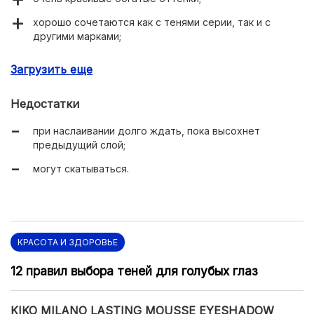
хорошо сочетаются как с тенями серии, так и с
другими марками;
очень стойкие;
Загрузить еще
комфортная мягкая текстура;
Недостатки
не пересушивают кожу;
при наслаивании долго ждать, пока высохнет
уходовые компоненты в составе;
предыдущий слой;
подходят для девушек, склонных к аллергии;
могут скатываться.
можно наносить без базы на чистое веко;
чёрный оттенок подходит для прорисовки стрелок.
КРАСОТА И ЗДОРОВЬЕ
12 правил выбора теней для голубых глаз
KIKO MILANO LASTING MOUSSE EYESHADOW