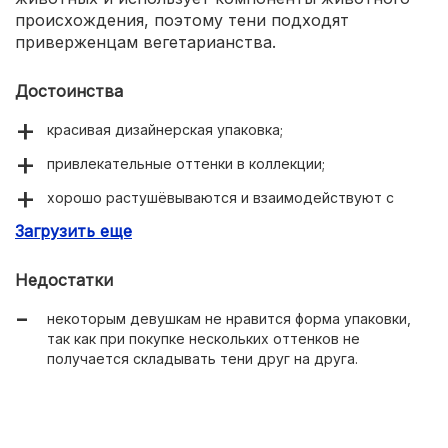
происхождения, поэтому тени подходят
приверженцам вегетарианства.
Достоинства
красивая дизайнерская упаковка;
привлекательные оттенки в коллекции;
хорошо растушёвываются и взаимодействуют с
любыми текстурами;
Загрузить еще
стойкие;
Недостатки
равномерно наносятся;
некоторым девушкам не нравится форма упаковки,
можно наслаивать без потери качества;
так как при покупке нескольких оттенков не
подходят для прорисовки стрелок.
получается складывать тени друг на друга.