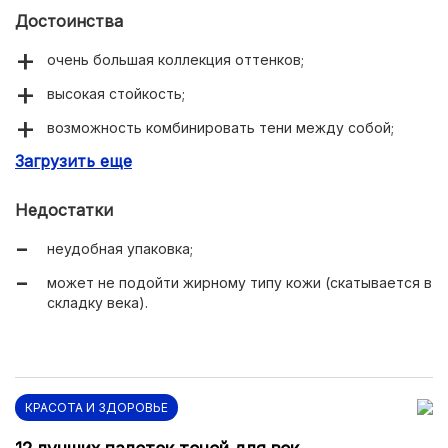
Достоинства
очень большая коллекция оттенков;
высокая стойкость;
возможность комбинировать тени между собой;
Загрузить еще
многофункциональность;
высокая пигментация (хорошо и точно передают
Недостатки
цвет на веко);
неудобная упаковка;
тёмные оттенки можно использовать как подводку.
может не подойти жирному типу кожи (скатывается в
складку века).
КРАСОТА И ЗДОРОВЬЕ