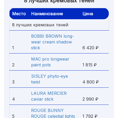
8 лучших кремовых теней
Место
Наименование
Цена
8 лучших кремовых теней
BOBBI BROWN long-
wear cream shadow
1
stick
6 420 ₽
MAC pro longwear
2
paint pots
1 815 ₽
SISLEY phyto-eye
3
twist
4 800 ₽
LAURA MERCIER
4
caviar stick
2 990 ₽
ROUGE BUNNY
5
ROUGE celestial lights
1 792 ₽