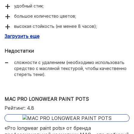
удобный стик;
большое количество цветов;
высокая стойкость (не менее 8 часов);
Загрузить еще
многофункциональность (можно использовать как
базу под тени);
Недостатки
не скатываются;
сложности с удалением (необходимо использовать
высокая пигментация (точно передают оттенок на
средство с масляной текстурой, чтобы качественно
кожу);
стереть тени).
можно наносить как пальцами, так и кистью;
на зарубежных сайтах есть миниатюры, доступные к
заказу.
MAC PRO LONGWEAR PAINT POTS
Рейтинг: 4.8
«Pro longwear paint pots» от бренда