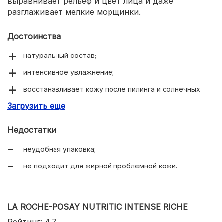
выравнивает рельеф и цвет лица и даже
разглаживает мелкие морщинки.
Достоинства
натуральный состав;
интенсивное увлажнение;
восстанавливает кожу после пилинга и солнечных
ожогов;
Загрузить еще
быстро впитывается;
Недостатки
обладает ненавязчивым ароматом;
неудобная упаковка;
разглаживает мелкие морщинки;
не подходит для жирной проблемной кожи.
экономично расходуется;
имеет накопительный эффект.
LA ROCHE-POSAY NUTRITIC INTENSE RICHE
Рейтинг: 4.7