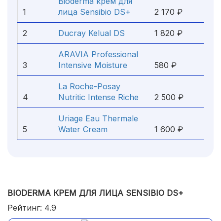
Bioderma крем для
1
лица Sensibio DS+
2 170 ₽
2
Ducray Kelual DS
1 820 ₽
ARAVIA Professional
3
Intensive Moisture
580 ₽
La Roche-Posay
4
Nutritic Intense Riche
2 500 ₽
Uriage Eau Thermale
5
Water Cream
1 600 ₽
BIODERMA КРЕМ ДЛЯ ЛИЦА SENSIBIO DS+
Рейтинг: 4.9