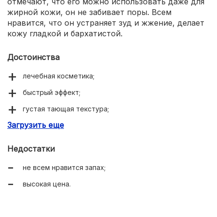
отмечают, что его можно использовать даже для
жирной кожи, он не забивает поры. Всем
нравится, что он устраняет зуд и жжение, делает
кожу гладкой и бархатистой.
Достоинства
лечебная косметика;
быстрый эффект;
густая тающая текстура;
Загрузить еще
снижает чувствительность;
восстанавливает водно-липидный баланс;
Недостатки
подходит для всех типов кожи;
не всем нравится запах;
выравнивает цвет лица;
высокая цена.
легко впитывается без образования пленки;
можно использовать под макияж;