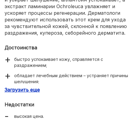
экстракт ламинарии Ochroleuca увлажняет и
ускоряет процессы регенерации. Дерматологи
рекомендуют использовать этот крем для ухода
за чувствительной кожей, склонной к появлению
раздражения, купероза, себорейного дерматита.
Достоинства
быстро успокаивает кожу, справляется с
раздражением;
обладает лечебным действием – устраняет причины
шелушения;
Загрузить еще
эффективен при дерматитах и аллергии;
хорошо увлажняет и смягчает;
Недостатки
легкая текстура;
высокая цена.
нормализует выработку себума;
без запаха;