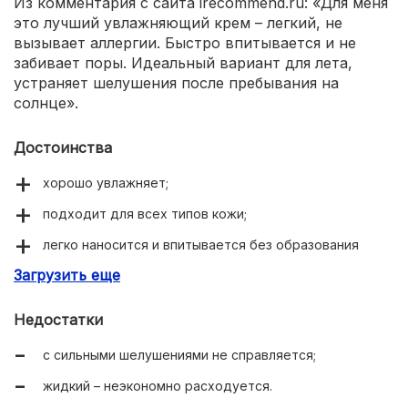
Из комментария с сайта irecommend.ru: «Для меня
это лучший увлажняющий крем – легкий, не
вызывает аллергии. Быстро впитывается и не
забивает поры. Идеальный вариант для лета,
устраняет шелушения после пребывания на
солнце».
Достоинства
хорошо увлажняет;
подходит для всех типов кожи;
легко наносится и впитывается без образования
пленки;
Загрузить еще
оставляет ощущение свежести на весь день;
Недостатки
подходит для всех типов кожи;
с сильными шелушениями не справляется;
обладает нейтральным ароматом;
жидкий – неэкономно расходуется.
можно использовать под макияж.