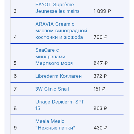
PAYOT Suprême
3
Jeunesse les mains
1 899 ₽
ARAVIA Cream с
маслом виноградной
4
косточки и жожоба
790 ₽
SeaCare с
минералами
5
Мертвого моря
847 ₽
6
Librederm Коллаген
372 ₽
7
3W Clinic Snail
151 ₽
Uriage Depiderm SPF
8
15
863 ₽
Meela Meelo
9
"Нежные лапки"
430 ₽