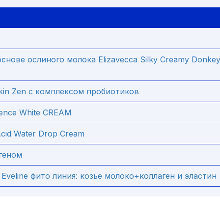
снове ослиного молока Elizavecca Silky Creamy Donkey 
kin Zen с комплексом пробиотиков
erence White CREAM
Acid Water Drop Cream
геном
Eveline фито линия: козье молоко+коллаген и эластин