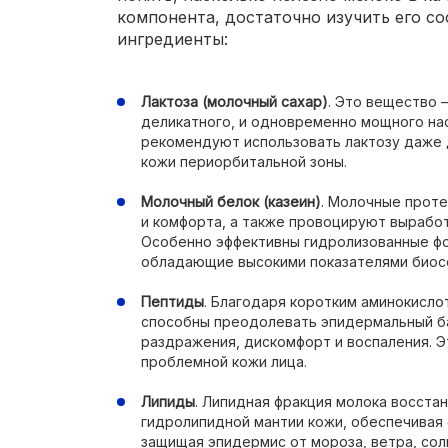
компонента, достаточно изучить его с
ингредиенты:
Лактоза (молочный сахар)
. Это вещество 
деликатного, и одновременно мощного на
рекомендуют использовать лактозу даже 
кожи периорбитальной зоны.
Молочный белок (казеин)
. Молочные проте
и комфорта, а также провоцируют вырабо
Особенно эффективны гидролизованные ф
обладающие высокими показателями биос
Пептиды
. Благодаря коротким аминокисло
способны преодолевать эпидермальный ба
раздражения, дискомфорт и воспаления. Э
проблемной кожи лица.
Липиды
. Липидная фракция молока восста
гидролипидной мантии кожи, обеспечивая 
защищая эпидермис от мороза, ветра, сол