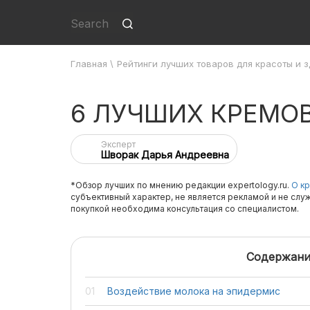
Главная
\
Рейтинги лучших товаров для красоты и 
6 ЛУЧШИХ КРЕМО
Эксперт
Шворак Дарья Андреевна
*Обзор лучших по мнению редакции expertology.ru.
О кр
субъективный характер, не является рекламой и не слу
покупкой необходима консультация со специалистом.
Содержани
Воздействие молока на эпидермис