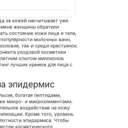
да за кожей насчитывает уже
ремена женщины обратили
ть состояние кожи лица и тела,
 популярности молочных ванн,
словия, так и среди крестьянок.
понента уходовой косметики
олетним опытом миллионов
инг лучших кремов для лица с
на эпидермис
льсия, богатая пептидами,
кже микро- и макроэлементами.
тельное воздействие на кожу
илизации. Кроме того, уровень
слотности эпидермиса. Чтобы
честве косметического