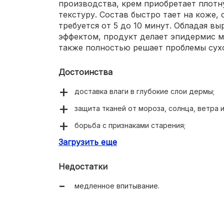
производства, крем приобретает плот
текстуру. Состав быстро тает на коже,
требуется от 5 до 10 минут. Обладая 
эффектом, продукт делает эпидермис м
также полностью решает проблемы сухо
Достоинства
доставка влаги в глубокие слои дермы;
защита тканей от мороза, солнца, ветра и 
борьба с признаками старения;
Загрузить еще
осветление эпидермиса;
необычная текстура;
Недостатки
нейтральный косметический аромат;
медленное впитывание.
бюджетная ценовая категория;
минимальный расход.