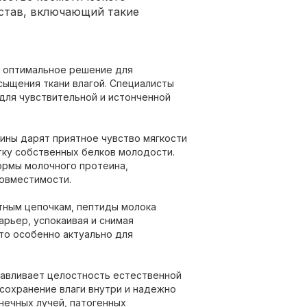
остав, включающий такие
– оптимальное решение для
сыщения ткани влагой. Специалисты
для чувствительной и истонченной
ины дарят приятное чувство мягкости
тку собственных белков молодости.
ормы молочного протеина,
овместимости.
тным цепочкам, пептиды молока
рьер, успокаивая и снимая
то особенно актуально для
навливает целостность естественной
сохранение влаги внутри и надежно
нечных лучей, патогенных