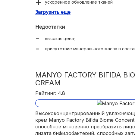
ускоренное обновление тканей;
Загрузить еще
универсальность;
удобная для нанесения текстура;
Недостатки
легкий аромат весенних цветов;
высокая цена;
отсутствие ощущения липкости и жирнос
присутствие минерального масла в соста
экономичный расход.
MANYO FACTORY BIFIDA B
CREAM
Рейтинг: 4.8
Высококонцентрированный увлажняющ
крем Manyo Factory Bifida Biome Concent
способное мгновенно преобразить лицо
лизата бифидобактерий, способных зап