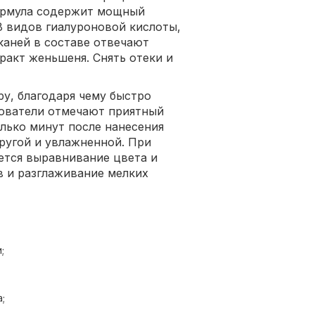
Формула содержит мощный
 видов гиалуроновой кислоты,
каней в составе отвечают
ракт женьшеня. Снять отеки и
у, благодаря чему быстро
зователи отмечают приятный
олько минут после нанесения
пругой и увлажненной. При
ется выравнивание цвета и
в и разглаживание мелких
;
;