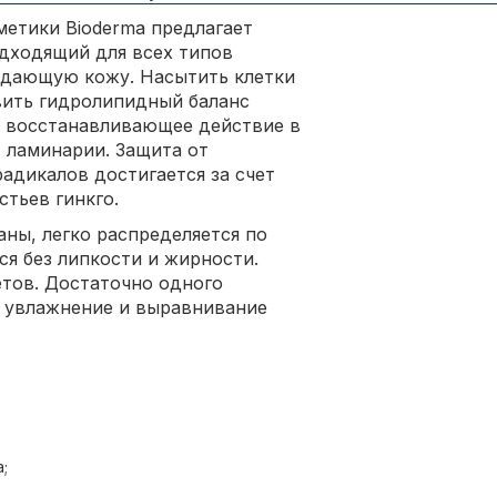
метики Bioderma предлагает
дходящий для всех типов
ядающую кожу. Насытить клетки
вить гидролипидный баланс
ое восстанавливающее действие в
т ламинарии. Защита от
адикалов достигается за счет
стьев гинкго.
ны, легко распределяется по
ся без липкости и жирности.
тов. Достаточно одного
, увлажнение и выравнивание
;