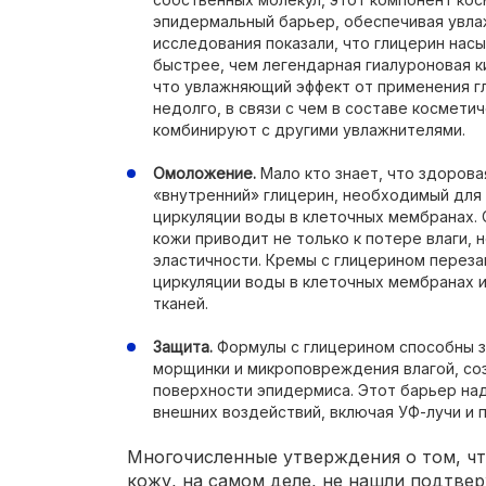
эпидермальный барьер, обеспечивая увла
исследования показали, что глицерин на
быстрее, чем легендарная гиалуроновая к
что увлажняющий эффект от применения г
недолго, в связи с чем в составе космет
комбинируют с другими увлажнителями.
Омоложение.
Мало кто знает, что здоров
«внутренний» глицерин, необходимый для
циркуляции воды в клеточных мембранах. 
кожи приводит не только к потере влаги, н
эластичности. Кремы с глицерином перез
циркуляции воды в клеточных мембранах 
тканей.
Защита.
Формулы с глицерином способны з
морщинки и микроповреждения влагой, со
поверхности эпидермиса. Этот барьер на
внешних воздействий, включая УФ-лучи и 
Многочисленные утверждения о том, чт
кожу, на самом деле, не нашли подтве