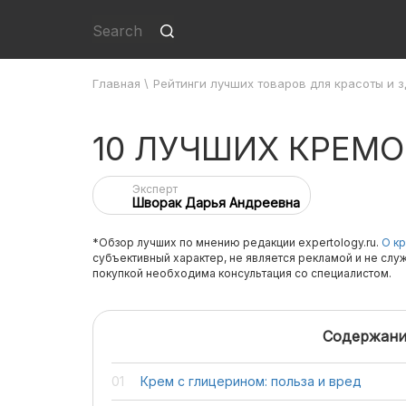
Главная
\
Рейтинги лучших товаров для красоты и 
10 ЛУЧШИХ КРЕМО
Эксперт
Шворак Дарья Андреевна
*Обзор лучших по мнению редакции expertology.ru.
О кр
субъективный характер, не является рекламой и не слу
покупкой необходима консультация со специалистом.
Содержани
Крем с глицерином: польза и вред