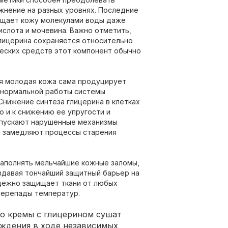
жнение на разных уровнях. Последние
сыщает кожу молекулами воды даже
ислота и мочевина. Важно отметить,
лицерина сохраняется относительно
ических средств этот компонент обычно
ая молодая кожа сама продуцирует
 нормальной работы системы
Снижение синтеза глицерина в клетках
о и к снижению ее упругости и
апускают нарушенные механизмы
и замедляют процессы старения
аполнять мельчайшие кожные заломы,
здавая тончайший защитный барьер на
дежно защищает ткани от любых
перепады температур.
о кремы с глицерином сушат
рждения в ходе независимых