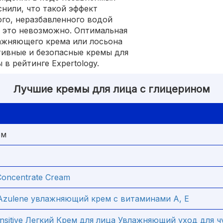
нили, что такой эффект
го, неразбавленного водой
и это невозможно. Оптимальная
ажняющего крема или лосьона
тивные и безопасные кремы для
в рейтинге Expertology.
Лучшие кремы для лица с глицерином
ом
Concentrate Cream
n Azulene увлажняющий крем c витаминами А, Е
Sensitive Легкий Крем для лица Увлажняющий уход для 