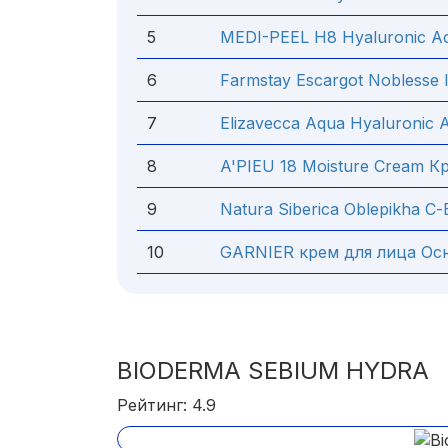
5
MEDI-PEEL H8 Hyaluronic Aci
6
Farmstay Escargot Noblesse I
7
Elizavecca Aqua Hyaluronic 
8
A'PIEU 18 Moisture Cream К
9
Natura Siberica Oblepikha С-
10
GARNIER крем для лица Ос
BIODERMA SEBIUM HYDRA
Рейтинг: 4.9