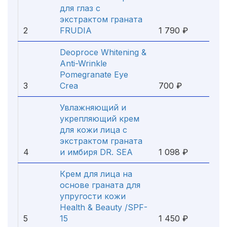
для глаз с
экстрактом граната
2
FRUDIA
1 790 ₽
Deoproce Whitening &
Anti-Wrinkle
Pomegranate Eye
3
Crea
700 ₽
Увлажняющий и
укрепляющий крем
для кожи лица с
экстрактом граната
4
и имбиря DR. SEA
1 098 ₽
Крем для лица на
основе граната для
упругости кожи
Health & Beauty /SPF-
5
15
1 450 ₽