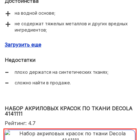
Достоинства
на водной основе;
не содержат тяжелых металлов и других вредных
ингредиентов;
хорошо смешиваются между собой;
Загрузить еще
сохраняют эластичность ткани;
Недостатки
подходят для кожи;
плохо держатся на синтетических тканях;
разнообразные яркие расцветки;
сложно найти в продаже.
слабый запах;
густая однородная консистенция;
быстро высыхают;
НАБОР АКРИЛОВЫХ КРАСОК ПО ТКАНИ DECOLA
4141111
не смываются и не выгорают.
Рейтинг: 4.7