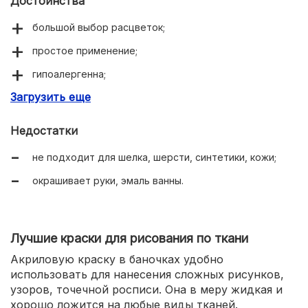
Достоинства
большой выбор расцветок;
простое применение;
гипоалергенна;
Загрузить еще
безопасна для деталей машины;
подходит для джинсов;
Недостатки
можно использовать для ручного окрашивания;
не подходит для шелка, шерсти, синтетики, кожи;
эффективна в прохладной воде.
окрашивает руки, эмаль ванны.
Лучшие краски для рисования по ткани
Акриловую краску в баночках удобно
использовать для нанесения сложных рисунков,
узоров, точечной росписи. Она в меру жидкая и
хорошо ложится на любые виды тканей.