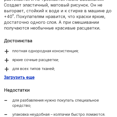
Создает эластичный, матовый рисунок. Он не
выгорает, стойкий к воде и к стирке в машине до
+40˚. Покупателям нравится, что краски яркие,
достаточно одного слоя. А при смешивании
получаются необычные красивые расцветки.
Достоинства
плотная однородная консистенция;
яркие сочные расцветки;
для всех типов тканей;
Загрузить еще
быстро сохнут;
стойкие после высыхания;
Недостатки
легко смешиваются;
для разбавления нужно покупать специальное
можно рисовать кистью или губкой;
средство;
цена невысокая.
упаковка неудобная – колпачки быстро ломаются.