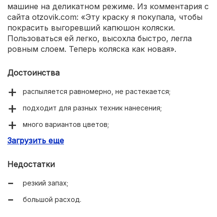
машине на деликатном режиме. Из комментария с
сайта otzovik.com: «Эту краску я покупала, чтобы
покрасить выгоревший капюшон коляски.
Пользоваться ей легко, высохла быстро, легла
ровным слоем. Теперь коляска как новая».
Достоинства
распыляется равномерно, не растекается;
подходит для разных техник нанесения;
много вариантов цветов;
Загрузить еще
удобный флакон;
не смывается, не выгорает;
Недостатки
сохраняет мягкость вещей;
резкий запах;
не требует закрепления.
большой расход.