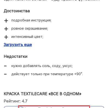
Достоинства
подробная инструкция;
ровное окрашивание;
интенсивный цвет;
Загрузить еще
подходит для джинсы;
не вызывает аллергии;
Недостатки
не выгорает, не выстирывается;
нужно добавлять соль, соду, уксус;
вещи остаются мягкими;
действует только при температуре +90˚.
можно использовать для ручного окрашивания.
КРАСКА TEXTILECARE «ВСЕ В ОДНОМ»
Рейтинг: 4.7