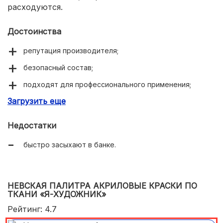
расходуются.
Достоинства
репутация производителя;
безопасный состав;
подходят для профессионального применения;
Загрузить еще
цвета хорошо смешиваются;
для всех видов тканей;
Недостатки
не выгорают;
быстро засыхают в банке.
высокая стойкость;
однородная густая консистенция;
НЕВСКАЯ ПАЛИТРА АКРИЛОВЫЕ КРАСКИ ПО
удобная баночка с закручивающейся крышкой.
ТКАНИ «Я-ХУДОЖНИК»
Рейтинг: 4.7