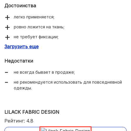
Достоинства
легко применяется;
ровно ложится на ткань;
не требует фиксации;
Загрузить еще
подходит для разных техник рисования;
красивые цвета;
Недостатки
быстро сохнет;
не всегда бывает в продаже;
влагостойкая и светостойкая.
не рекомендуется использовать для повседневной
одежды.
LILACK FABRIC DESIGN
Рейтинг: 4.8