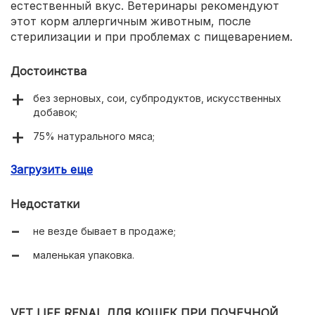
естественный вкус. Ветеринары рекомендуют
этот корм аллергичным животным, после
стерилизации и при проблемах с пищеварением.
Достоинства
без зерновых, сои, субпродуктов, искусственных
добавок;
75% натурального мяса;
легко усваивается;
Загрузить еще
привлекательный для кошек аромат и вкус;
Недостатки
гипоаллергенный;
не везде бывает в продаже;
подходит для пожилых кошек.
маленькая упаковка.
VET LIFE RENAL ДЛЯ КОШЕК ПРИ ПОЧЕЧНОЙ