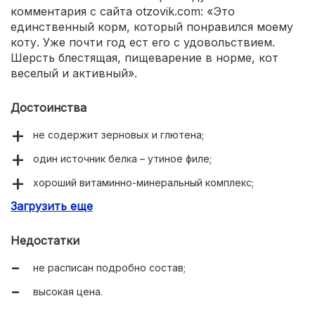
комментария с сайта otzovik.com: «Это
единственный корм, который понравился моему
коту. Уже почти год ест его с удовольствием.
Шерсть блестящая, пищеварение в норме, кот
веселый и активный».
Достоинства
не содержит зерновых и глютена;
один источник белка – утиное филе;
хороший витаминно-минеральный комплекс;
Загрузить еще
гипоаллергенный;
оптимальный размер гранул;
Недостатки
подходит для любого возраста;
не расписан подробно состав;
удобный пакет с липучкой.
высокая цена.