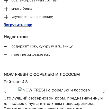
сбалансированный состав;
много белка;
улучшает пищеварение;
Загрузить еще
подходит для стерилизованных кошек;
специально подобранная, Y-образная форма гранул;
Недостатки
легко усваивается;
содержит сою, кукурузу и пшеницу;
привлекательно для кошек пахнет;
пакет не закрывается.
доступные цены.
NOW FRESH С ФОРЕЛЬЮ И ЛОСОСЕМ
Рейтинг: 4.8
Это лучший беззерновой корм, предназначенный
для кошек с чувствительным пищеварением.
Поэтому ветеринары рекомендуют его