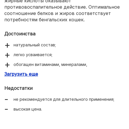
жирные кислоты оказывают
противовоспалительное действие. Оптимальное
соотношение белков и жиров соответствует
потребностям бенгальских кошек.
Достоинства
натуральный состав;
легко усваивается;
обогащен витаминами, минералами,
антиоксидантами;
Загрузить еще
пробиотики нормализуют пищеварение;
Недостатки
не содержит зерновых, искусственных добавок;
не рекомендуется для длительного применения;
подходит для стерилизованных и кастрированных;
высокая цена.
можно давать в любом возрасте.