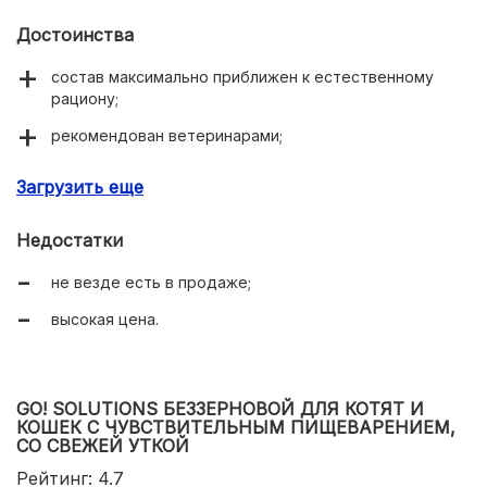
Достоинства
состав максимально приближен к естественному
рациону;
рекомендован ветеринарами;
легко усваивается;
Загрузить еще
гипоаллергенный;
Недостатки
улучшает работу кишечника;
не везде есть в продаже;
нравится привередливым кошкам;
высокая цена.
обогащен микроэлементами;
пакет с многоразовым замком.
GO! SOLUTIONS БЕЗЗЕРНОВОЙ ДЛЯ КОТЯТ И
КОШЕК С ЧУВСТВИТЕЛЬНЫМ ПИЩЕВАРЕНИЕМ,
СО СВЕЖЕЙ УТКОЙ
Рейтинг: 4.7