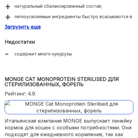
натуральный сбалансированный состав;
легкоусвояемые ингредиенты быстро всасываются в
кишечнике;
Загрузить еще
гранулы оптимальной формы и размера;
Недостатки
привлекательный для кошки аромат;
содержит много кукурузы.
удобная упаковка с zip-замком.
MONGE CAT MONOPROTEIN STERILISED ДЛЯ
СТЕРИЛИЗОВАННЫХ, ФОРЕЛЬ
Рейтинг: 4.9
Итальянская компания MONGE выпускает линейку
кормов для кошек с особыми потребностями. Они
подходят для ежедневного кормления, так как