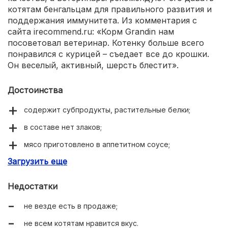
котятам бенгальцам для правильного развития и
поддержания иммунитета. Из комментария с
сайта irecommend.ru: «Корм Grandin нам
посоветовал ветеринар. Котенку больше всего
понравился с курицей – съедает все до крошки.
Он веселый, активный, шерсть блестит».
Достоинства
содержит субпродукты, растительные белки;
в составе нет злаков;
мясо приготовлено в аппетитном соусе;
Загрузить еще
гипоаллергенный;
обеспечивает котенка всеми необходимыми
Недостатки
микроэлементами;
не везде есть в продаже;
доступная цена.
не всем котятам нравится вкус.