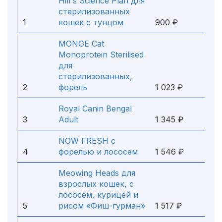
Hill's Science Plan для
стерилизованных
1
кошек с тунцом
900 ₽
MONGE Cat
Monoprotein Sterilised
для
стерилизованных,
2
форель
1 023 ₽
Royal Canin Bengal
3
Adult
1 345 ₽
NOW FRESH с
4
форелью и лососем
1 546 ₽
Meowing Heads для
взрослых кошек, с
лососем, курицей и
5
рисом «Фиш-гурман»
1 517 ₽