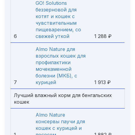
GO! Solutions
беззерновой для
котят и кошек с
чувствительным
пищеварением, со
6
свежей уткой
1 288 ₽
Almo Nature для
взрослых кошек для
профилактики
мочекаменной
болезни (МКБ), с
7
курицей
1 913 ₽
Лучший влажный корм для бенгальских
кошек
Almo Nature
консервы паучи для
кошек с курицей и
1
лососем
1 882 ₽