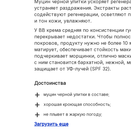
Муцин черной улитки ускоряет регенер
устраняет раздражения. Экстракты рас
содействуют регенерации, осветляют 
и тон кожи, увлажняют.
У ВВ крема средняя по консистенции гу
перекрывает недостатки. Чтобы полнос
покровов, продукту нужно не более 10
матирует, обеспечивает стойкость мак
подчеркивает морщинки, отлично маски
с ним становится бархатной, нежной, м
защищает от УФ-лучей (SPF 32).
Достоинства
муцин черной улитки в составе;
хорошая кроющая способность;
не плывет в жаркую погоду;
Загрузить еще
делает кожу мягкой и бархатистой;