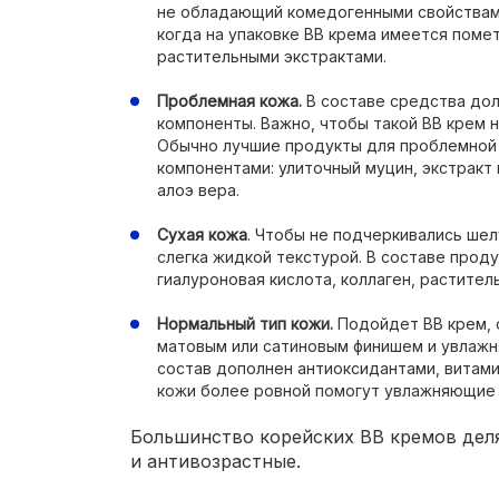
не обладающий комедогенными свойствам
когда на упаковке ВВ крема имеется пометк
растительными экстрактами.
Проблемная кожа.
В составе средства до
компоненты. Важно, чтобы такой ВВ крем 
Обычно лучшие продукты для проблемно
компонентами: улиточный муцин, экстракт 
алоэ вера.
Сухая кожа
. Чтобы не подчеркивались ше
слегка жидкой текстурой. В составе прод
гиалуроновая кислота, коллаген, растител
Нормальный тип кожи.
Подойдет ВВ крем, 
матовым или сатиновым финишем и увлаж
состав дополнен антиоксидантами, витами
кожи более ровной помогут увлажняющие
Большинство корейских ВВ кремов дел
и антивозрастные.