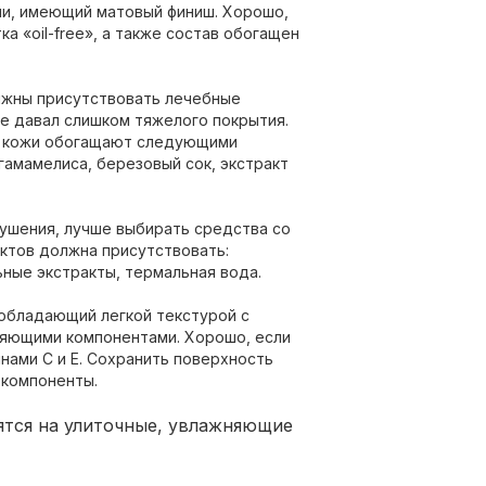
и, имеющий матовый финиш. Хорошо,
а «oil-free», а также состав обогащен
лжны присутствовать лечебные
не давал слишком тяжелого покрытия.
й кожи обогащают следующими
гамамелиса, березовый сок, экстракт
лушения, лучше выбирать средства со
уктов должна присутствовать:
ьные экстракты, термальная вода.
обладающий легкой текстурой с
няющими компонентами. Хорошо, если
нами С и Е. Сохранить поверхность
 компоненты.
ятся на улиточные, увлажняющие