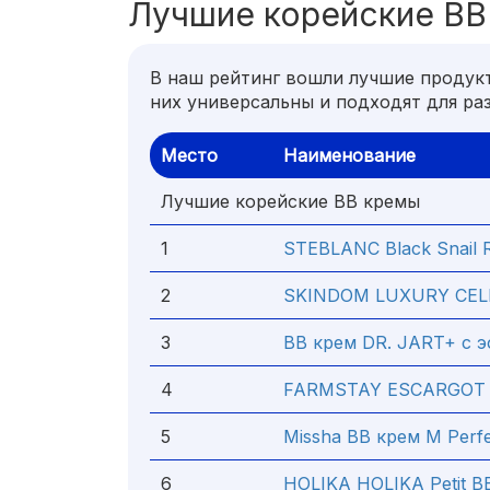
Лучшие корейские ВВ
В наш рейтинг вошли лучшие продукт
них универсальны и подходят для ра
Место
Наименование
Лучшие корейские ВВ кремы
1
STEBLANC Black Snail 
2
SKINDOM LUXURY CEL
3
BB крем DR. JART+ с 
4
FARMSTAY ESCARGOT 
5
Missha BB крем M Perfe
6
HOLIKA HOLIKA Petit B