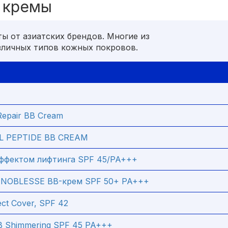
 кремы
ы от азиатских брендов. Многие из
зличных типов кожных покровов.
Repair BB Cream
L PEPTIDE BB CREAM
эффектом лифтинга SPF 45/PA+++
NOBLESSE BB-крем SPF 50+ PA+++
ct Cover, SPF 42
B Shimmering SPF 45 PA+++