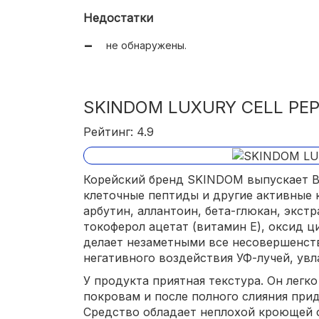
защищает от УФ-лучей.
Недостатки
не обнаружены.
SKINDOM LUXURY CELL PEP
Рейтинг: 4.9
Корейский бренд SKINDOM выпускает В
клеточные пептиды и другие активные 
арбутин, аллантоин, бета-глюкан, экстр
токоферол ацетат (витамин Е), оксид ц
делает незаметными все несовершенст
негативного воздействия УФ-лучей, увл
У продукта приятная текстура. Он легк
покровам и после полного слияния при
Средство обладает неплохой кроющей с