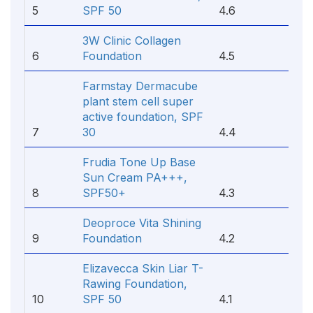
5
SPF 50
4.6
3W Clinic Collagen
6
Foundation
4.5
Farmstay Dermacube
plant stem cell super
active foundation, SPF
7
30
4.4
Frudia Tone Up Base
Sun Cream PA+++,
8
SPF50+
4.3
Deoproce Vita Shining
9
Foundation
4.2
Elizavecca Skin Liar T-
Rawing Foundation,
10
SPF 50
4.1