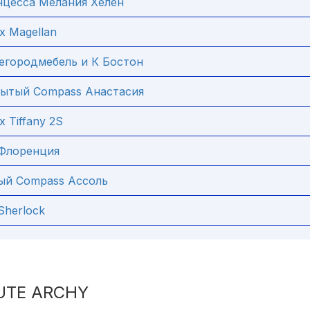
цесса Мелания Хелен
 Magellan
городмебель и К Бостон
ытый Compass Анастасия
 Tiffany 2S
 Флоренция
ый Compass Ассоль
Sherlock
UTE ARCHY