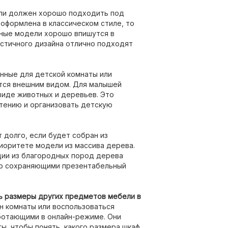
ли должен хорошо подходить под
оформлена в классическом стиле, то
рные модели хорошо впишутся в
истичного дизайна отлично подходят
енные для детской комнаты или
тся внешним видом. Для малышей
виде животных и деревьев. Это
чтению и организовать детскую
т долго, если будет собран из
иоритете модели из массива дерева.
ии из благородных пород дерева
 но сохраняющими презентабельный
ь размеры других предметов мебели в
н комнаты или воспользоваться
ботающими в онлайн-режиме. Они
, чтобы понять, какого размера шкаф