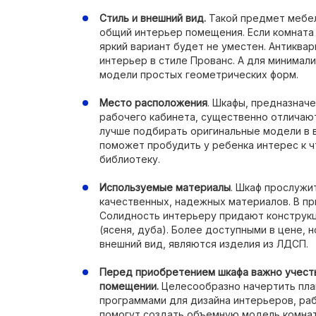
Стиль и внешний вид.
Такой предмет мебе
общий интерьер помещения. Если комната 
яркий вариант будет не уместен. Антиква
интерьер в стиле Прованс. А для минимал
модели простых геометрических форм.
Место расположения
. Шкафы, предназнач
рабочего кабинета, существенно отличаю
лучше подбирать оригинальные модели в 
поможет пробудить у ребенка интерес к 
библиотеку.
Используемые материалы
. Шкаф прослужи
качественных, надежных материалов. В пр
Солидность интерьеру придают конструкц
(ясеня, дуба). Более доступными в цене,
внешний вид, являются изделия из ЛДСП.
Перед приобретением шкафа важно учест
помещении.
Целесообразно начертить пла
программами для дизайна интерьеров, ра
помогут создать объемную модель комнаты