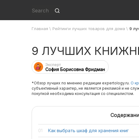
Главная
\
Рейтинги лучших товаров для дома
\
9 лу
9 ЛУЧШИХ КНИЖН
Эксперт
София Борисовна Фридман
*Обзор лучших по мнению редакции expertology.ru.
О кр
субъективный характер, не является рекламой и не слу
покупкой необходима консультация со специалистом.
Содержани
Как выбрать шкаф для хранения книг