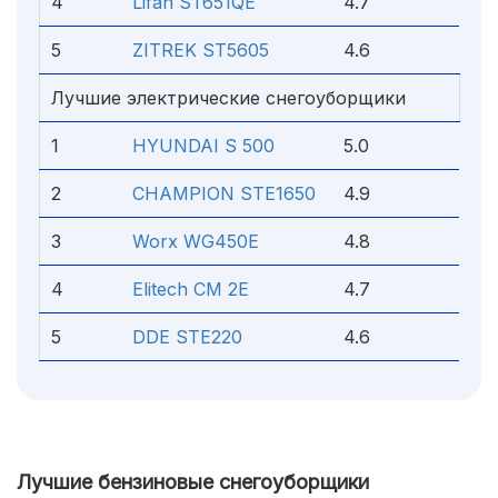
4
Lifan ST651QE
4.7
5
ZITREK ST5605
4.6
Лучшие электрические снегоуборщики
1
HYUNDAI S 500
5.0
2
CHAMPION STE1650
4.9
3
Worx WG450E
4.8
4
Elitech СМ 2Е
4.7
5
DDE STE220
4.6
Лучшие бензиновые снегоуборщики