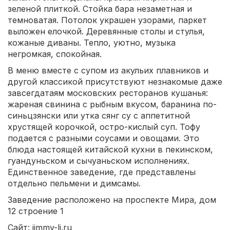
зеленой плиткой. Стойка бара незаметная и
темноватая. Потолок украшен узорами, паркет
выложен елочкой. Деревянные столы и стулья,
кожаные диваны. Тепло, уютно, музыка
негромкая, спокойная.
В меню вместе с супом из акульих плавников и
другой классикой присутствуют незнакомые даже
завсегдатаям московских ресторанов кушанья:
жареная свинина с рыбным вкусом, баранина по-
синьцзянски или утка сянг су с аппетитной
хрустящей корочкой, остро-кислый суп. Тофу
подается с разными соусами и овощами. Это
блюда настоящей китайской кухни в пекинском,
гуандуньском и сычуаньском исполнениях.
Единственное заведение, где представлены
отдельно пельмени и димсамы.
Заведение расположено на проспекте Мира, дом
12 строение 1
Сайт: jimmy-li.ru