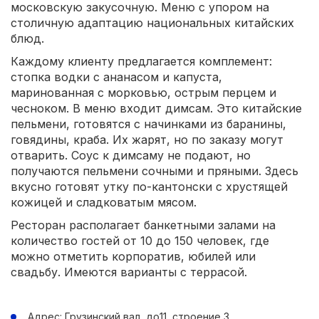
московскую закусочную. Меню с упором на
столичную адаптацию национальных китайских
блюд.
Каждому клиенту предлагается комплемент:
стопка водки с ананасом и капуста,
маринованная с морковью, острым перцем и
чесноком. В меню входит димсам. Это китайские
пельмени, готовятся с начинками из баранины,
говядины, краба. Их жарят, но по заказу могут
отварить. Соус к димсаму не подают, но
получаются пельмени сочными и пряными. Здесь
вкусно готовят утку по-кантонски с хрустящей
кожицей и сладковатым мясом.
Ресторан располагает банкетными залами на
количество гостей от 10 до 150 человек, где
можно отметить корпоратив, юбилей или
свадьбу. Имеются варианты с террасой.
Адрес: Грузинский вал, до11, строение 3