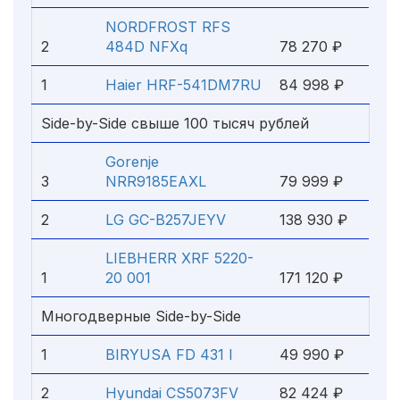
NORDFROST RFS
2
484D NFXq
78 270 ₽
1
Haier HRF-541DM7RU
84 998 ₽
Side-by-Side свыше 100 тысяч рублей
Gorenje
3
NRR9185EAXL
79 999 ₽
2
LG GC-B257JEYV
138 930 ₽
LIEBHERR XRF 5220-
1
20 001
171 120 ₽
Многодверные Side-by-Side
1
BIRYUSA FD 431 I
49 990 ₽
2
Hyundai CS5073FV
82 424 ₽