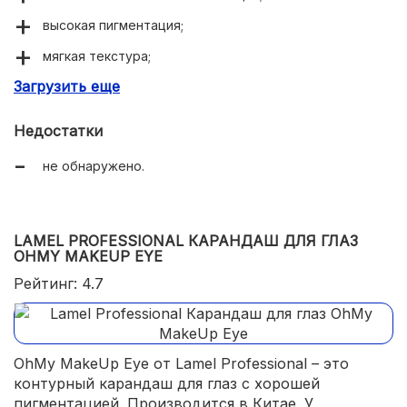
высокая пигментация;
мягкая текстура;
Загрузить еще
высокая стойкость;
многофункциональность;
Недостатки
красивое оформление;
не обнаружено.
качество, близкое к сегменту люкс;
доступная стоимость.
LAMEL PROFESSIONAL КАРАНДАШ ДЛЯ ГЛАЗ
OHMY MAKEUP EYE
Рейтинг: 4.7
OhMy MakeUp Eye от Lamel Professional – это
контурный карандаш для глаз с хорошей
пигментацией. Производится в Китае. У