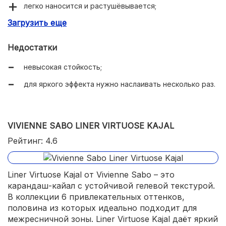
легко наносится и растушёвывается;
Загрузить еще
высокая стойкость на межресничной зоне;
не скатывается;
Недостатки
совместим с контактными линзами;
невысокая стойкость;
легко удаляется с помощью любого средства для
для яркого эффекта нужно наслаивать несколько раз.
демакияжа.
VIVIENNE SABO LINER VIRTUOSE KAJAL
Рейтинг: 4.6
Liner Virtuose Kajal от Vivienne Sabo – это
карандаш-кайал с устойчивой гелевой текстурой.
В коллекции 6 привлекательных оттенков,
половина из которых идеально подходит для
межресничной зоны. Liner Virtuose Kajal даёт яркий