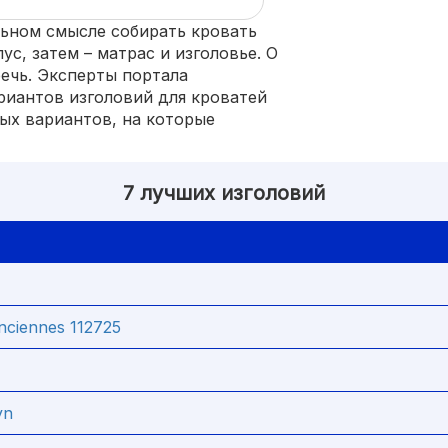
льном смысле собирать кровать
с, затем – матрас и изголовье. О
речь. Эксперты портала
риантов изголовий для кроватей
ых вариантов, на которые
7 лучших изголовий
ciennes 112725
yn