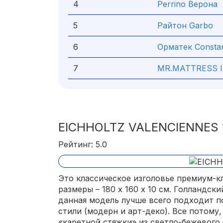
4
Perrino Верона
5
Райтон Garbo
6
Орматек Constan
7
MR.MATTRESS In
EICHHOLTZ VALENCIENNES 
Рейтинг: 5.0
Это классическое изголовье премиум-к
размеры – 180 х 160 х 10 см. Голландск
данная модель лучше всего подходит п
стили (модерн и арт-деко). Все потому
«каретной стяжки» из светло-бежевого 