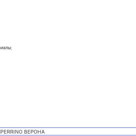
иалы;
ния.