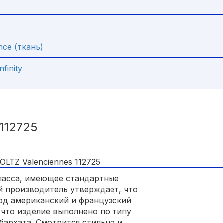
ce (ткань)
finity
112725
ласса, имеющее стандартные
ий производитель утверждает, что
од американский и французский
, что изделие выполнено по типу
бархата. Смотрится стильно и