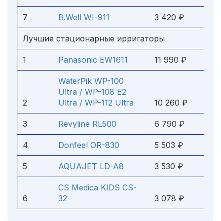
7
B.Well WI-911
3 420 ₽
Лучшие стационарные ирригаторы
1
Panasonic EW1611
11 990 ₽
WaterPik WP-100
Ultra / WP-108 E2
2
Ultra / WP-112 Ultra
10 260 ₽
3
Revyline RL500
6 790 ₽
4
Donfeel OR-830
5 503 ₽
5
AQUAJET LD-A8
3 530 ₽
CS Medica KIDS CS-
6
32
3 078 ₽