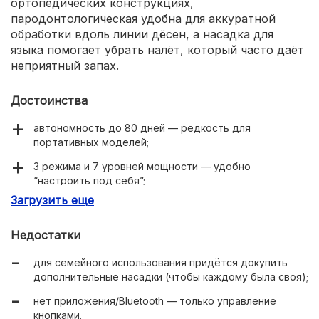
ортопедических конструкциях,
пародонтологическая удобна для аккуратной
обработки вдоль линии дёсен, а насадка для
языка помогает убрать налёт, который часто даёт
неприятный запах.
Достоинства
автономность до 80 дней — редкость для
портативных моделей;
3 режима и 7 уровней мощности — удобно
“настроить под себя”;
Загрузить еще
4 насадки под разные задачи + кейс для хранения;
USB Type-C;
Недостатки
влагозащита IPX7, можно промывать под водой;
для семейного использования придётся докупить
дополнительные насадки (чтобы каждому была своя);
компактный формат, тихая работа, удобный хват.
нет приложения/Bluetooth — только управление
кнопками.