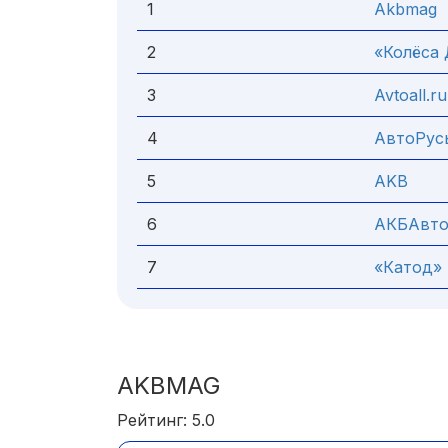
1
Akbmag
2
«Колёса
3
Avtoall.ru
4
АвтоРус
5
AKB
6
АКБАвт
7
«Катод»
AKBMAG
Рейтинг: 5.0