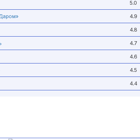
5.0
 Даром»
4.9
4.8
ь
4.7
4.6
о
4.5
4.4