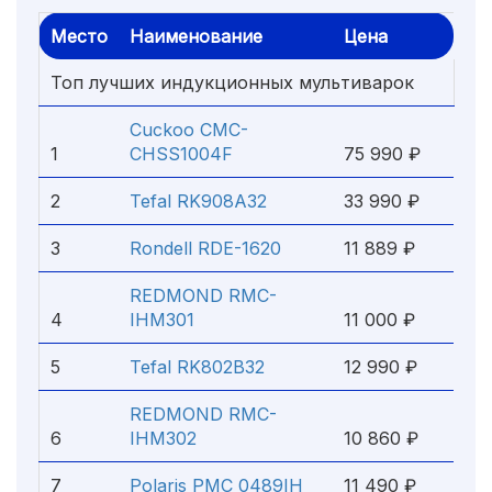
Место
Наименование
Цена
Топ лучших индукционных мультиварок
Cuckoo CMC-
1
CHSS1004F
75 990 ₽
2
Tefal RK908A32
33 990 ₽
3
Rondell RDE-1620
11 889 ₽
REDMOND RMC-
4
IHM301
11 000 ₽
5
Tefal RK802B32
12 990 ₽
REDMOND RMC-
6
IHM302
10 860 ₽
7
Polaris PMC 0489IH
11 490 ₽