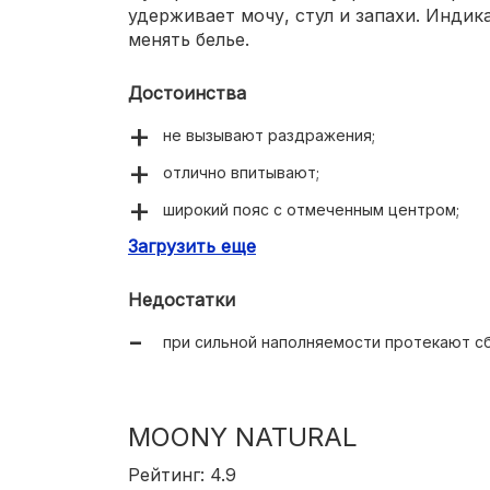
удерживает мочу, стул и запахи. Индик
менять белье.
Достоинства
не вызывают раздражения;
отлично впитывают;
широкий пояс с отмеченным центром;
Загрузить еще
крепкие липучки;
эластичные резинки;
Недостатки
индикатор наполняемости.
при сильной наполняемости протекают сб
MOONY NATURAL
Рейтинг: 4.9