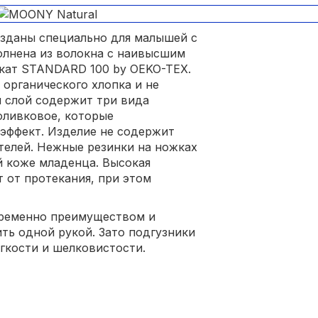
озданы специально для малышей с
олнена из волокна с наивысшим
икат STANDARD 100 by OEKO-TEX.
 органического хлопка и не
 слой содержит три вида
оливковое, которые
эффект. Изделие не содержит
телей. Нежные резинки на ножках
й коже младенца. Высокая
 от протекания, при этом
временно преимуществом и
ть одной рукой. Зато подгузники
гкости и шелковистости.