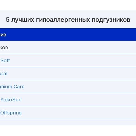
5 лучших гипоаллергенных подгузников
ие
ков
 Soft
ral
mium Care
 YokoSun
Offspring