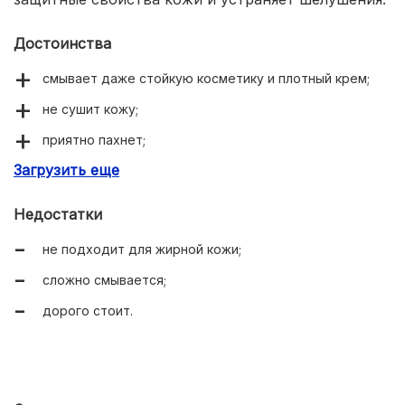
Достоинства
смывает даже стойкую косметику и плотный крем;
не сушит кожу;
приятно пахнет;
Загрузить еще
подходит для губ и век;
можно использовать часто;
Недостатки
не оставляет ощущения липкости.
не подходит для жирной кожи;
сложно смывается;
дорого стоит.