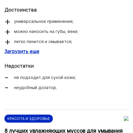
Достоинства
универсальное применение;
можно наносить на губы, веки;
легко пенится и смывается;
Загрузить еще
нет ощущения стянутости или липкости;
нормализует жировой баланс;
Недостатки
предотвращает появление прыщей.
не подходит для сухой кожи;
неудобный дозатор.
КРАСОТА И ЗДОРОВЬЕ
8 лучших увлажняющих муссов для умывания