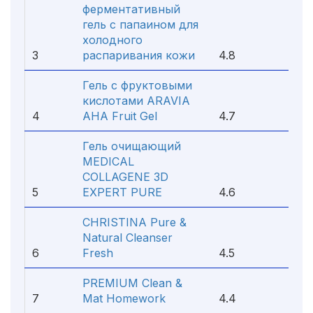
ферментативный
гель с папаином для
холодного
3
распаривания кожи
4.8
Гель с фруктовыми
кислотами ARAVIA
4
AHA Fruit Gel
4.7
Гель очищающий
MEDICAL
COLLAGENE 3D
5
EXPERT PURE
4.6
CHRISTINA Pure &
Natural Cleanser
6
Fresh
4.5
PREMIUM Clean &
7
Mat Homework
4.4