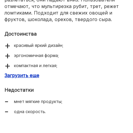
отмечают, что мультирезка рубит, трет, режет
ломтиками. Подходит для свежих овощей и
фруктов, шоколада, орехов, твердого сыра.
Достоинства
красивый яркий дизайн;
эргономичная форма;
компактная и легкая;
Загрузить еще
устойчивая, не скользит по столу;
удобное хранение насадок;
Недостатки
острые ножи;
мнет мягкие продукты;
простое управление;
одна скорость.
тихая работа;
легко разбирается и моется;