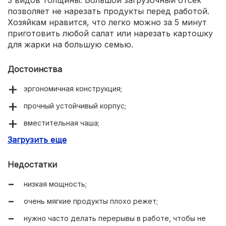
позволяет не нарезать продукты перед работой.
Хозяйкам нравится, что легко можно за 5 минут
приготовить любой салат или нарезать картошку
для жарки на большую семью.
Достоинства
эргономичная конструкция;
прочный устойчивый корпус;
вместительная чаша;
Загрузить еще
7 насадок;
импульсный режим;
Недостатки
большой загрузочный отсек;
низкая мощность;
компактное хранение насадок;
очень мягкие продукты плохо режет;
простая очистка;
нужно часто делать перерывы в работе, чтобы не
нешумная работа;