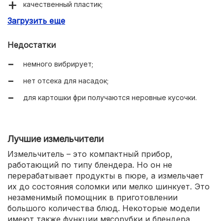
качественный пластик;
Загрузить еще
высокая мощность;
6 насадок;
Недостатки
острые ножи;
немного вибрирует;
защита от перегрузки;
нет отсека для насадок;
легко моется;
для картошки фри получаются неровные кусочки.
длинный шнур с отсеком для хранения.
Лучшие измельчители
Измельчитель – это компактный прибор,
работающий по типу блендера. Но он не
перерабатывает продукты в пюре, а измельчает
их до состояния соломки или мелко шинкует. Это
незаменимый помощник в приготовлении
большого количества блюд. Некоторые модели
имеют также функции мясорубки и блендера.