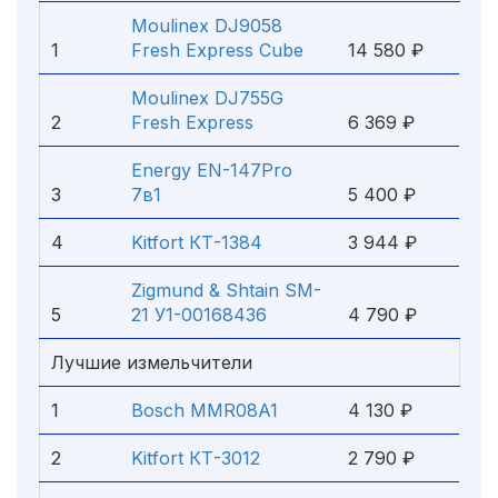
Moulinex DJ9058
1
Fresh Express Cube
14 580 ₽
Moulinex DJ755G
2
Fresh Express
6 369 ₽
Energy EN-147Pro
3
7в1
5 400 ₽
4
Kitfort КТ-1384
3 944 ₽
Zigmund & Shtain SM-
5
21 У1-00168436
4 790 ₽
Лучшие измельчители
1
Bosch MMR08A1
4 130 ₽
2
Kitfort КТ-3012
2 790 ₽