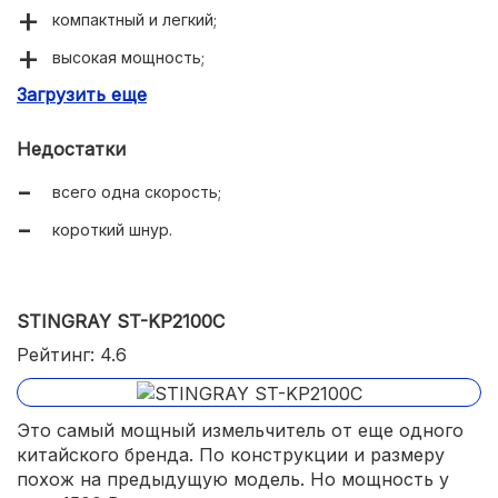
компактный и легкий;
высокая мощность;
Загрузить еще
вместительная стеклянная чаша;
острые лезвия на 2 уровнях;
Недостатки
простое управление;
всего одна скорость;
низкий уровень шума при работе;
короткий шнур.
не скользит;
легко моется;
STINGRAY ST-KP2100C
подходит для продуктов любой твердости;
Рейтинг: 4.6
автоматически отключается при перегреве.
Это самый мощный измельчитель от еще одного
китайского бренда. По конструкции и размеру
похож на предыдущую модель. Но мощность у