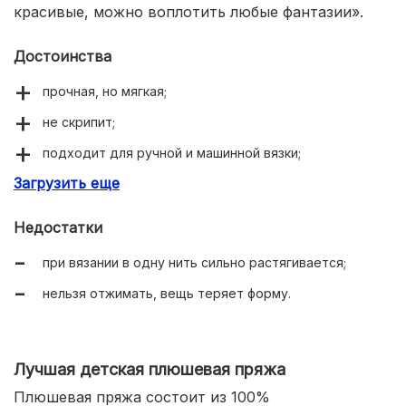
красивые, можно воплотить любые фантазии».
Достоинства
прочная, но мягкая;
не скрипит;
подходит для ручной и машинной вязки;
Загрузить еще
быстро сохнет, пропускает воздух;
цвета однородные, не выгорают и не линяют;
Недостатки
вещи долго носятся;
при вязании в одну нить сильно растягивается;
устойчива к действию любых моющих средств,
нельзя отжимать, вещь теряет форму.
можно подвергать химчистке.
Лучшая детская плюшевая пряжа
Плюшевая пряжа состоит из 100%