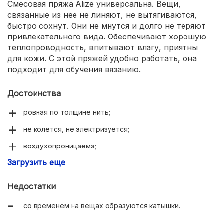
Смесовая пряжа Alize универсальна. Вещи,
связанные из нее не линяют, не вытягиваются,
быстро сохнут. Они не мнутся и долго не теряют
привлекательного вида. Обеспечивают хорошую
теплопроводность, впитывают влагу, приятны
для кожи. С этой пряжей удобно работать, она
подходит для обучения вязанию.
Достоинства
ровная по толщине нить;
не колется, не электризуется;
воздухопроницаема;
Загрузить еще
приятная на ощупь;
большой выбор расцветок;
Недостатки
не вызывает раздражения или аллергии;
со временем на вещах образуются катышки.
мягкая, подходит для младенцев;