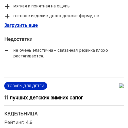
мягкая и приятная на ощупь;
готовое изделие долго держит форму, не
деформируется;
Загрузить еще
хорошо пропускает воздух и впитывает влагу;
Недостатки
легко вяжется руками и на машинке;
не очень эластична – связанная резинка плохо
не скатывается, не садится при стирке.
растягивается.
ТОВАРЫ ДЛЯ ДЕТЕЙ
11 лучших детских зимних сапог
КУДЕЛЬНИЦА
Рейтинг: 4.9