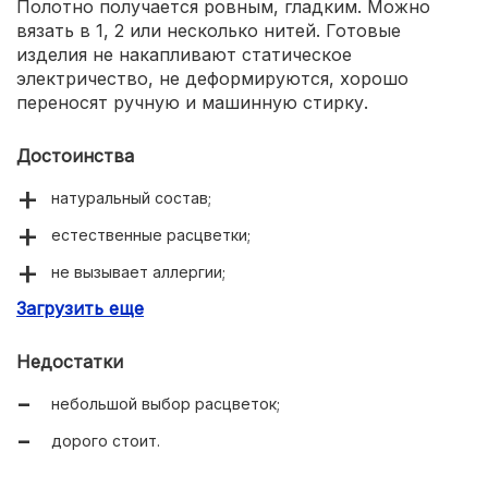
Полотно получается ровным, гладким. Можно
вязать в 1, 2 или несколько нитей. Готовые
изделия не накапливают статическое
электричество, не деформируются, хорошо
переносят ручную и машинную стирку.
Достоинства
натуральный состав;
естественные расцветки;
не вызывает аллергии;
Загрузить еще
мягкая, эластичная;
пропускает воздух и впитывает влагу;
Недостатки
не деформируется;
небольшой выбор расцветок;
можно стирать в машине;
дорого стоит.
легко вяжется.