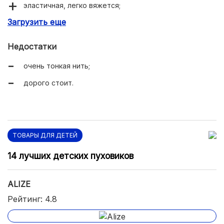
эластичная, легко вяжется;
Загрузить еще
приятная для нежной детской кожи;
красивые расцветки;
Недостатки
не линяет и не выгорает;
очень тонкая нить;
вещи не деформируются, долго сохраняют форму.
дорого стоит.
ТОВАРЫ ДЛЯ ДЕТЕЙ
14 лучших детских пуховиков
ALIZE
Рейтинг: 4.8