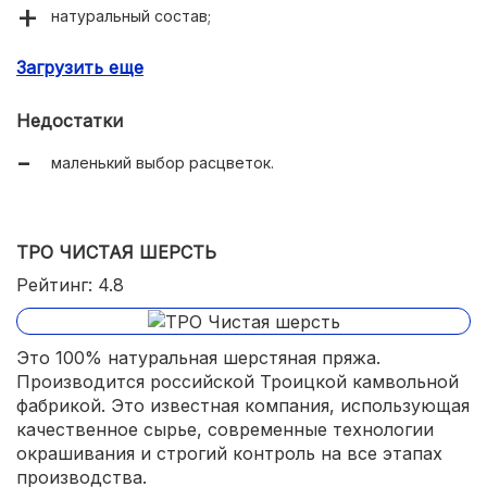
натуральный состав;
мягкая и нежная, не колется;
Загрузить еще
не скатывается, не линяет;
Недостатки
готовые изделия износостойкие;
маленький выбор расцветок.
эластичная, получается качественная резинка;
готовые изделия теплые, тело в них не потеет.
ТРО ЧИСТАЯ ШЕРСТЬ
Рейтинг: 4.8
Это 100% натуральная шерстяная пряжа.
Производится российской Троицкой камвольной
фабрикой. Это известная компания, использующая
качественное сырье, современные технологии
окрашивания и строгий контроль на все этапах
производства.