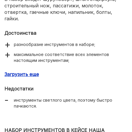
строительный нож, пассатижи, молоток,
отвертка, гаечные ключи, напильник, болты,
гайки.
Достоинства
разнообразие инструментов в наборе;
максимальное соответствие всех элементов
настоящим инструментам;
прочность и долговечность всех деталей игрового
Загрузить еще
комплекта;
высокий уровень безопасности;
Недостатки
активация физического и умственного развития,
инструменты светлого цвета, поэтому быстро
стимуляция воображения;
пачкаются.
яркая расцветка;
компактные размеры, удобная упаковка для хранения
и перемещения.
НАБОР ИНСТРУМЕНТОВ В КЕЙСЕ НАША