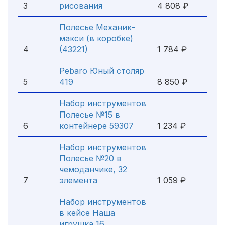
3
рисования
4 808 ₽
Полесье Механик-
макси (в коробке)
4
(43221)
1 784 ₽
Pebaro Юный столяр
5
419
8 850 ₽
Набор инструментов
Полесье №15 в
6
контейнере 59307
1 234 ₽
Набор инструментов
Полесье №20 в
чемоданчике, 32
7
элемента
1 059 ₽
Набор инструментов
в кейсе Наша
игрушка 16