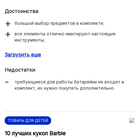
Достоинства
большой выбор предметов в комплекте;
все элементы отлично имитируют настоящие
инструменты;
предметы выполнены из прочного качественного
Загрузить еще
пластика;
удобство и надежность всех составных частей;
Недостатки
удобная упаковка.
требующиеся для работы батарейки не входят в
комплект, их нужно покупать дополнительно.
ТОВАРЫ ДЛЯ ДЕТЕЙ
10 лучших кукол Barbie