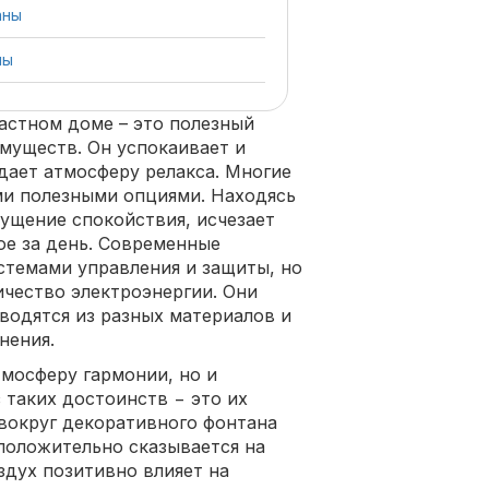
аны
ны
астном доме – это полезный
муществ. Он успокаивает и
дает атмосферу релакса. Многие
ми полезными опциями. Находясь
ущение спокойствия, исчезает
е за день. Современные
стемами управления и защиты, но
чество электроэнергии. Они
водятся из разных материалов и
нения.
тмосферу гармонии, но и
 таких достоинств − это их
вокруг декоративного фонтана
 положительно сказывается на
дух позитивно влияет на