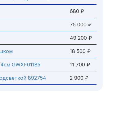
680 ₽
75 000 ₽
49 200 ₽
ршком
18 500 ₽
64см GWXF01185
11 700 ₽
подсветкой 892754
2 900 ₽