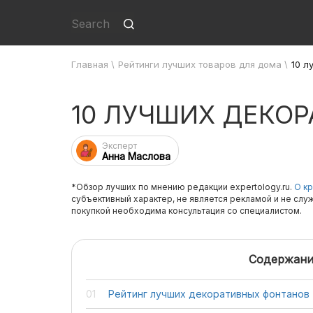
Главная
\
Рейтинги лучших товаров для дома
\
10 л
10 ЛУЧШИХ ДЕКО
Эксперт
Анна Маслова
*Обзор лучших по мнению редакции expertology.ru.
О кр
субъективный характер, не является рекламой и не слу
покупкой необходима консультация со специалистом.
Содержани
Рейтинг лучших декоративных фонтанов