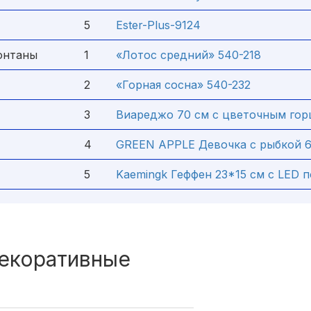
5
Ester-Plus-9124
онтаны
1
«Лотос средний» 540-218
2
«Горная сосна» 540-232
3
Виареджо 70 см с цветочным го
4
GREEN APPLE Девочка с рыбкой 
5
Kaemingk Геффен 23*15 см с LED 
екоративные