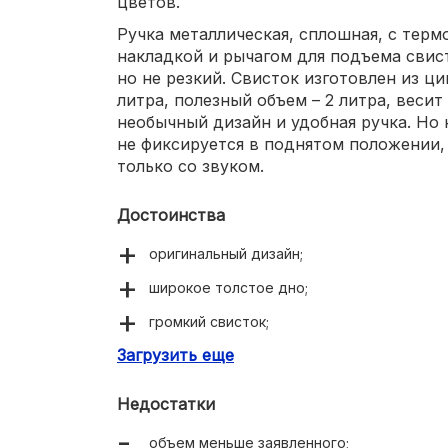
цветов.
Ручка металлическая, сплошная, с тер
накладкой и рычагом для подъема свист
но не резкий. Свисток изготовлен из ци
литра, полезный объем – 2 литра, весит
необычный дизайн и удобная ручка. Но
не фиксируется в поднятом положении,
только со звуком.
Достоинства
оригинальный дизайн;
широкое толстое дно;
громкий свисток;
Загрузить еще
ручка не нагревается;
рычажок для подъема свистка;
Недостатки
удобно наливать воду;
объем меньше заявленного;