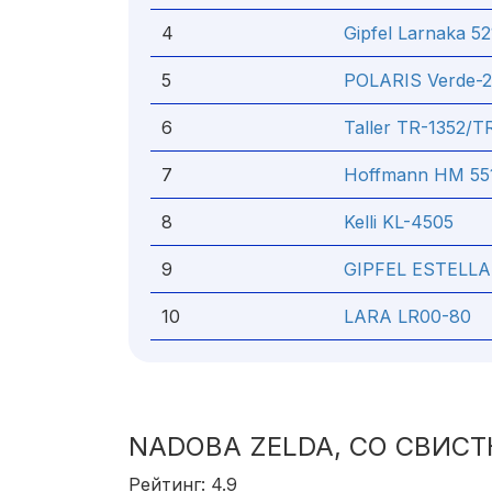
4
Gipfel Larnaka 5
5
POLARIS Verde-2
6
Taller TR-1352/T
7
Hoffmann НМ 55
8
Kelli KL-4505
9
GIPFEL ESTELLA
10
LARA LR00-80
NADOBA ZELDA, СО СВИСТ
Рейтинг: 4.9