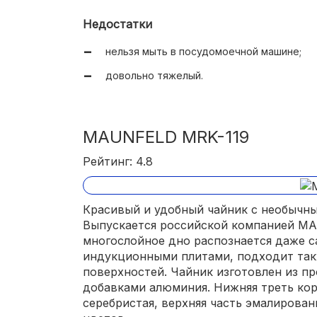
ручка не нагревается;
Недостатки
носик открывается кнопкой на ручке;
нельзя мыть в посудомоечной машине;
громкий свисток;
довольно тяжелый.
гарантия 5 лет.
MAUNFELD MRK-119
Рейтинг: 4.8
Красивый и удобный чайник с необычны
Выпускается российской компанией MA
многослойное дно распознается даже 
индукционными плитами, подходит так
поверхностей. Чайник изготовлен из п
добавками алюминия. Нижняя треть ко
серебристая, верхняя часть эмалирован