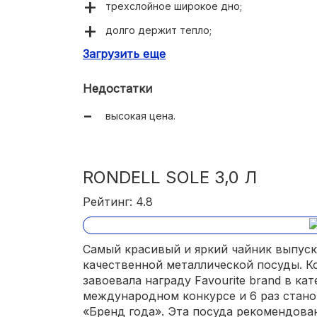
трехслойное широкое дно;
долго держит тепло;
Загрузить еще
ручка не нагревается;
удобная кнопка для открывания носика;
Недостатки
громкий свисток;
высокая цена.
большой объем;
подходит для посудомоечной машины.
RONDELL SOLE 3,0 Л
Рейтинг: 4.8
Самый красивый и яркий чайник выпус
качественной металлической посуды. Ко
завоевала награду Favourite brand в ка
международном конкурсе и 6 раз стано
«Бренд года». Эта посуда рекомендова