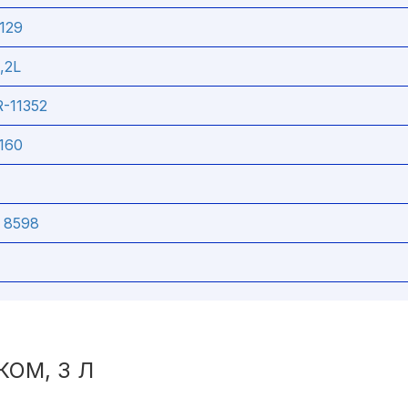
2129
,2L
R-11352
160
 8598
КОМ, 3 Л