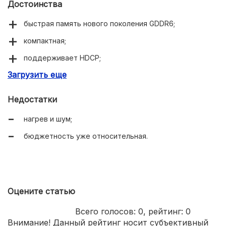
Достоинства
быстрая память нового поколения GDDR6;
компактная;
поддерживает HDCP;
Загрузить еще
поддерживает Vulkan;
в разных режимах запустит практически все
Недостатки
современные игры без исключений.
нагрев и шум;
бюджетность уже относительная.
Оцените статью
Всего голосов:
0
, рейтинг:
0
Внимание! Данный рейтинг носит субъективный