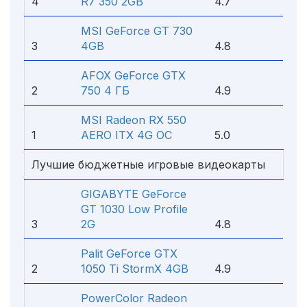
4
R7 350 2GB
4.7
MSI GeForce GT 730
3
4GB
4.8
AFOX GeForce GTX
2
750 4 ГБ
4.9
MSI Radeon RX 550
1
AERO ITX 4G OC
5.0
Лучшие бюджетные игровые видеокарты
GIGABYTE GeForce
GT 1030 Low Profile
3
2G
4.8
Palit GeForce GTX
2
1050 Ti StormX 4GB
4.9
PowerColor Radeon