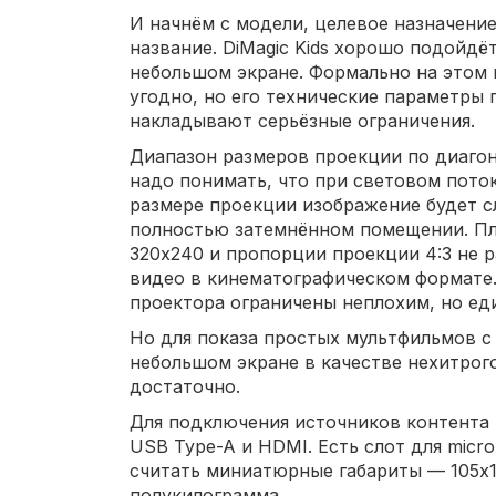
И начнём с модели, целевое назначени
название. DiMagic Kids хорошо подойдё
небольшом экране. Формально на этом
угодно, но его технические параметры
накладывают серьёзные ограничения.
Диапазон размеров проекции по диагона
надо понимать, что при световом пото
размере проекции изображение будет 
полностью затемнённом помещении. П
320x240 и пропорции проекции 4:3 не 
видео в кинематографическом формате
проектора ограничены неплохим, но е
Но для показа простых мультфильмов с
небольшом экране в качестве нехитрог
достаточно.
Для подключения источников контента
USB Type-A и HDMI. Есть слот для mic
считать миниатюрные габариты — 105х1
полукилограмма.