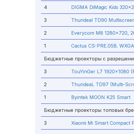
4
DIGMA DiMagic Kids 320x24
3
Thundeal TD90 Multiscreen 
2
Everycom M8 1280x720, 200
1
Cactus CS-PRE.05B. WXGA
Бюджетные проекторы с разрешени
3
TouYinGer L7 1920x1080 (Fu
2
ThundeaL TD97 (Multi-Scr
1
Byintek MOON K25 Smart
Бюджетные проекторы топовых бр
3
Xiaomi Mi Smart Compact P