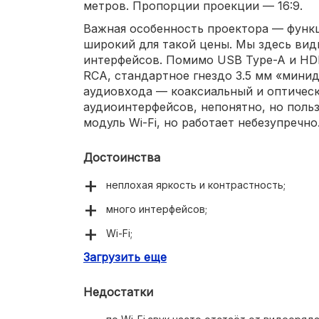
метров. Пропорции проекции — 16:9.
Важная особенность проектора — функц
широкий для такой цены. Мы здесь ви
интерфейсов. Помимо USB Type-A и HD
RCA, стандартное гнездо 3.5 мм «мини
аудиовхода — коаксиальный и оптическ
аудиоинтерфейсов, непонятно, но польз
модуль Wi-Fi, но работает небезупречно
Достоинства
неплохая яркость и контрастность;
много интерфейсов;
Wi-Fi;
Загрузить еще
симпатичный дизайн;
портативный.
Недостатки