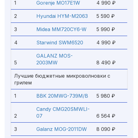
1
Gorenje MO17E1W
4 990 ₽
2
Hyundai HYM-M2063
5 590 ₽
3
Midea MM720CY6-W
5 990 ₽
4
Starwind SWM6520
4 990 ₽
GALANZ MOS-
5
2003MW
8 490 ₽
Лучшие бюджетные микроволновки с
грилем
1
BBK 20MWG-739M/B
5 980 ₽
Candy CMG20SMWLI-
2
07
6 564 ₽
3
Galanz MOG-2011DW
8 090 ₽