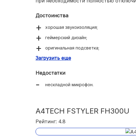
при необходимости полностью отключи
Достоинства
хорошая звукоизоляция;
геймерский дизайн;
оригинальная подсветка;
Загрузить еще
продвинутый эквалайзер в фирменном пр
контактная зона амбушюр выполнена из м
Недостатки
общая длина шнура 2,2 метра;
нескладной микрофон.
регулятор громкости в виде колесика.
A4TECH FSTYLER FH300U
Рейтинг: 4.8