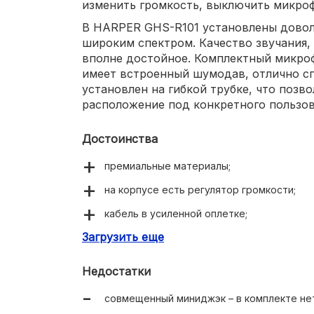
изменить громкость, выключить микро
В HARPER GHS-R101 установлены дово
широким спектром. Качество звучания,
вполне достойное. Комплектный микро
имеет встроенный шумодав, отлично сп
установлен на гибкой трубке, что позв
расположение под конкретного пользов
Достоинства
премиальные материалы;
на корпусе есть регулятор громкости;
кабель в усиленной оплетке;
Загрузить еще
регулируемое оголовье;
стильная цветовая гамма.
Недостатки
совмещенный миниджэк – в комплекте не