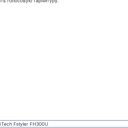
ть голосовую гарнитуру.
иложении;
атериала Soft Touch;