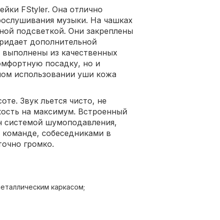
йки FStyler. Она отлично
прослушивания музыки. На чашках
тной подсветкой. Они закреплены
придает дополнительной
 выполнены из качественных
омфортную посадку, но и
ном использовании уши кожа
те. Звук льется чисто, не
кость на максимум. Встроенный
н системой шумоподавления,
 команде, собеседниками в
точно громко.
еталлическим каркасом;