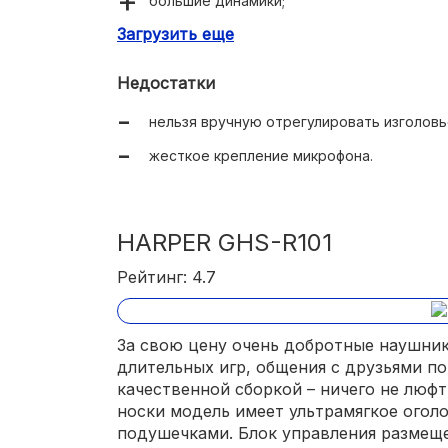
большие динамики;
Загрузить еще
стереофонический чипсет Digital Signal Pr
круговая светодиодная подсветка;
Недостатки
колесико-регулятор громкости;
нельзя вручную отрегулировать изголовь
двухметровый провод с USB-штекером.
жесткое крепление микрофона.
HARPER GHS-R101
Рейтинг: 4.7
За свою цену очень добротные наушник
длительных игр, общения с друзьями по
качественной сборкой – ничего не люфт
носки модель имеет ультрамягкое огол
подушечками. Блок управления размеще