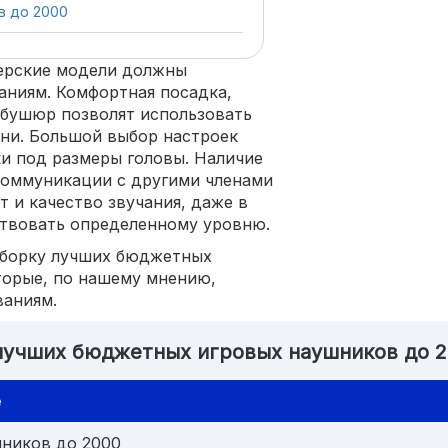
в до 2000
мерские модели должны
аниям. Комфортная посадка,
мбушюр позволят использовать
ени. Большой выбор настроек
и под размеры головы. Наличие
коммуникации с другими членами
т и качество звучания, даже в
твовать определенному уровню.
дборку лучших бюджетных
торые, по нашему мнению,
ваниям.
лучших бюджетных игровых наушников до 
е
ников до 2000