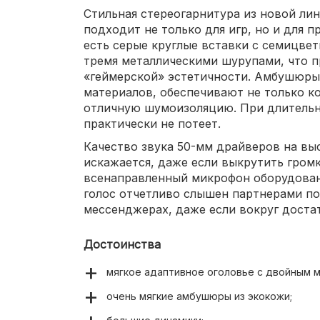
Стильная стереогарнитура из новой лине
подходит не только для игр, но и для 
есть серые круглые вставки с семицве
тремя металлическими шурупами, что 
«геймерской» эстетичности. Амбушюры
материалов, обеспечивают не только к
отличную шумоизоляцию. При длитель
практически не потеет.
Качество звука 50-мм драйверов на высо
искажается, даже если выкрутить гром
всенаправленный микрофон оборудова
голос отчетливо слышен партнерами по
мессенджерах, даже если вокруг доста
Достоинства
мягкое адаптивное оголовье с двойным м
очень мягкие амбушюры из экокожи;