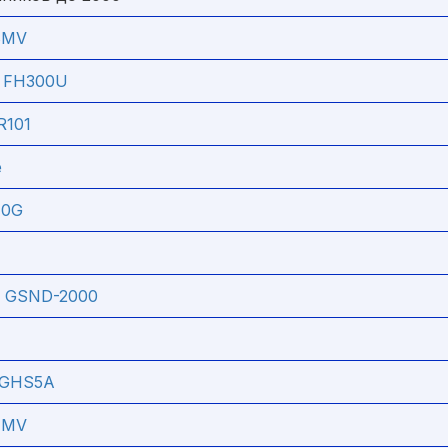
8MV
r FH300U
R101
e
10G
e GSND-2000
SGHS5A
7MV