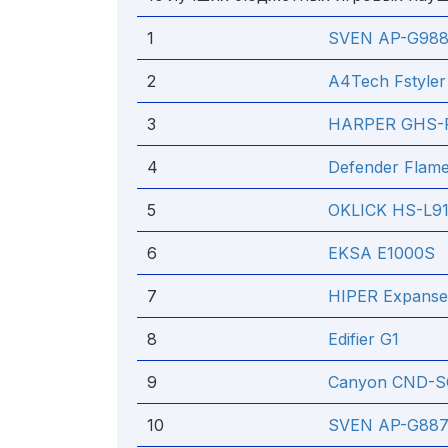
1
SVEN AP-G98
2
A4Tech Fstyle
3
HARPER GHS-
4
Defender Flam
5
OKLICK HS-L9
6
EKSA E1000S
7
HIPER Expans
8
Edifier G1
9
Canyon CND-
10
SVEN AP-G88