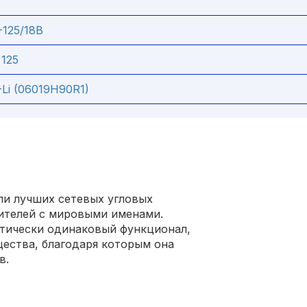
125/18В
 125
Li (06019H90R1)
М
ли лучших сетевых угловых
ителей с мировыми именами.
тически одинаковый функционал,
щества, благодаря которым она
в.