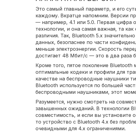
Это самый главный параметр, и его сут
каждому. Вкратце напомним. Версии п
— например, 4.1 или 5.0. Первая цифра
технологии, и она самая важная, та ка
различия. Так, Bluetooth 5.х значительн
данных, безопаснее по части конфиден
меньше электроэнергии. Скорость перед
достигает 48 Мбит/с — это в два раза б
Кроме того, пятое поколение Bluetoot
оптимальные кодеки и профили для тра
качестве на беспроводные наушники типа
Bluetooth используется по большей части
беспроводными наушниками, этот моме
Разумеется, нужно смотреть на совмест
завышенных ожиданий. В технологии Bl
совместимость, и если вы установите о
то устройство с Bluetooth 4.х без пробл
очевидными для 4.х ограничениями.