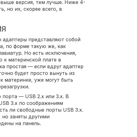
 выше версия, тем лучше. Ниже 4-
, но их, скорее всего, в
ИЯ
h адаптеры представляют собой
, по форме такую же, как
авиатур. Но есть исключения,
 к материнской плате в
ика простая — если вдруг адаптер
аточно будет просто вынуть из
к материнке, уже могут быть
резагрузки.
порта — USB 2.х или 3.х. В
USB 3.х по соображениям
есть ли свободные порты USB 3.х.
, но заняты другими
едены на панель.