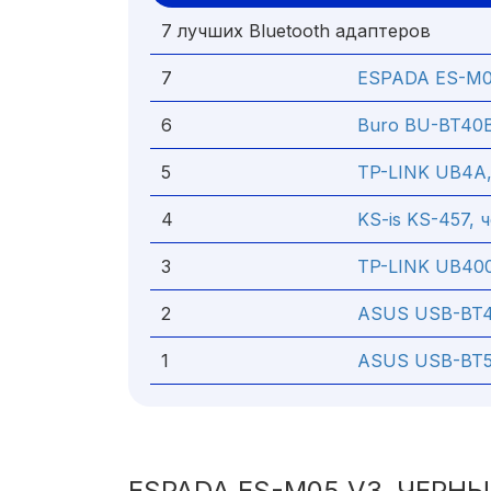
7 лучших Bluetooth адаптеров
7
ESPADA ES-M0
6
Buro BU-BT40
5
TP-LINK UB4A
4
KS-is KS-457, 
3
TP-LINK UB400
2
ASUS USB-BT
1
ASUS USB-BT5
ESPADA ES-M05 V3, ЧЕРН