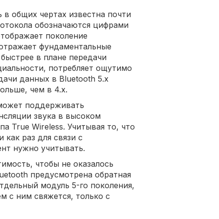
ь в общих чертах известна почти
ротокола обозначаются цифрами
 отображает поколение
к отражает фундаментальные
о быстрее в плане передачи
циальности, потребляет ощутимо
ачи данных в Bluetooth 5.х
ольше, чем в 4.х.
h может поддерживать
нсляции звука в высоком
 True Wireless. Учитывая то, что
 как раз для связи с
нт нужно учитывать.
имость, чтобы не оказалось
uetooth предусмотрена обратная
тдельный модуль 5-го поколения,
ем с ним свяжется, только с