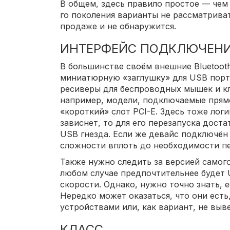
В общем, здесь правило простое — чем
го поколения варианты не рассматривать
продаже и не обнаружится.
ИНТЕРФЕЙС ПОДКЛЮЧЕН
В большинстве своём внешние Bluetoot
миниатюрную «заглушку» для USB порта
ресиверы для беспроводных мышек и кл
например, модели, подключаемые прямо
«короткий» слот PCI-E. Здесь тоже лог
зависнет, то для его перезапуска дост
USB гнезда. Если же девайс подключён 
сложности вплоть до необходимости пе
Также нужно следить за версией самого 
любом случае предпочтительнее будет 
скорости. Однако, нужно точно знать, 
Нередко может оказаться, что они есть
устройствами или, как вариант, не выв
КЛАСС