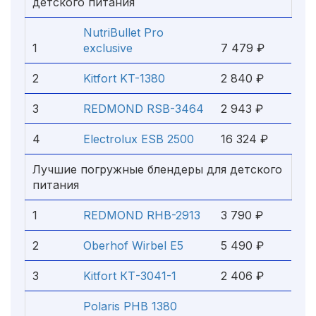
детского питания
NutriBullet Pro
1
exclusive
7 479 ₽
2
Kitfort KT-1380
2 840 ₽
3
REDMOND RSB-3464
2 943 ₽
4
Electrolux ESB 2500
16 324 ₽
Лучшие погружные блендеры для детского
питания
1
REDMOND RHB-2913
3 790 ₽
2
Oberhof Wirbel E5
5 490 ₽
3
Kitfort КТ-3041-1
2 406 ₽
Polaris PHB 1380