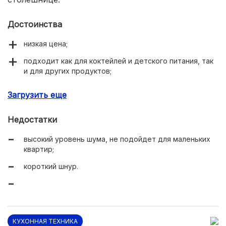
Достоинства
низкая цена;
подходит как для коктейлей и детского питания, так
и для других продуктов;
наличие комплектных насадок для разных типов
Загрузить еще
продуктов.
Недостатки
высокий уровень шума, не подойдет для маленьких
квартир;
короткий шнур.
КУХОННАЯ ТЕХНИКА